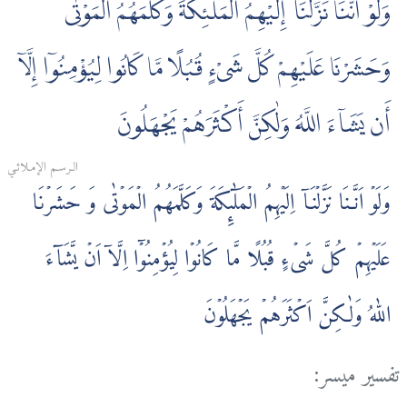
وَلَوْ أَنَّنَا نَزَّلْنَآ إِلَيْهِمُ الْمَلٰٓئِكَةَ وَكَلَّمَهُمُ الْمَوْتٰى
وَحَشَرْنَا عَلَيْهِمْ كُلَّ شَىْءٍ قُبُلًا مَّا كَانُوا لِيُؤْمِنُوٓا إِلَّآ
أَن يَشَآءَ اللَّهُ وَلٰكِنَّ أَكْثَرَهُمْ يَجْهَلُونَ
الـرسـم الإمـلائـي
وَلَوۡ اَنَّـنَا نَزَّلۡنَاۤ اِلَيۡهِمُ الۡمَلٰٓٮِٕكَةَ وَكَلَّمَهُمُ الۡمَوۡتٰى وَ حَشَرۡنَا
عَلَيۡهِمۡ كُلَّ شَىۡءٍ قُبُلًا مَّا كَانُوۡا لِيُؤۡمِنُوۡۤا اِلَّاۤ اَنۡ يَّشَآءَ
اللّٰهُ وَلٰـكِنَّ اَكۡثَرَهُمۡ يَجۡهَلُوۡنَ
تفسير ميسر: