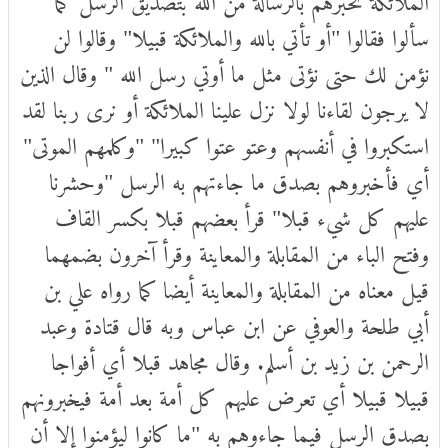
سألوا فقالوا "أو تأتي بالله والملائكة قبيلا" وقالوا لن
نؤمن لك حتى نؤتى مثل ما أوتي رسل الله " وقال الذين
لا يرجون لقاءنا لولا نزل علينا الملائكة أو نرى ربنا لقد
استكبروا في أنفسهم وعتو عتوا كبيرا" "وكلمهم الموتى"
أي فأخبروهم بصدق ما جاءتهم به الرسل "وحشرنا
عليهم كل شيء قبلا" قرأ بعضهم قبلا بكسر القاف
وفتح الباء من المقابلة والمعاينة وقرأ آخرون بضمهما
قيل معناه من المقابلة والمعاينة أيضا كما رواه علي بن
أبي طلحة والعوفي عن ابن عباس وبه قال قتادة وعبد
الرحمن بن زيد بن أسلم. وقال مجاهد قبلا أي أفواجا
قبيلا قبيلا أي تعرض عليهم كل أمة بعد أمة فيخبرونهم
بصدق الرسل فيما جاءوهم به "ما كانوا ليؤمنوا إلا أن