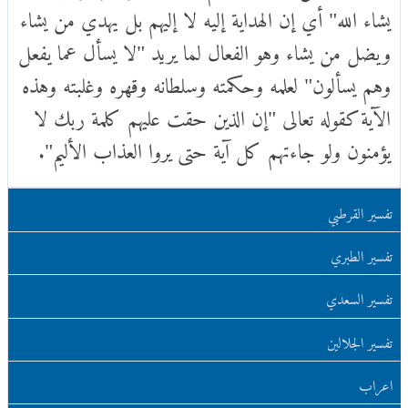
يشاء الله" أي إن الهداية إليه لا إليهم بل يهدي من يشاء
ويضل من يشاء وهو الفعال لما يريد "لا يسأل عما يفعل
وهم يسألون" لعلمه وحكمته وسلطانه وقهره وغلبته وهذه
الآية كقوله تعالى "إن الذين حقت عليهم كلمة ربك لا
يؤمنون ولو جاءتهم كل آية حتى يروا العذاب الأليم".
تفسير القرطبي
تفسير الطبري
تفسير السعدي
تفسير الجلالين
اعراب