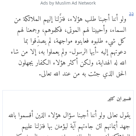
Ads by Muslim Ad Network
ولو أننا أجبنا طلب هؤلاء، فنزَّلنا إليهم الملائكة من
السماء، وأحيينا لهم الموتى، فكلموهم، وجمعنا لهم
كل شيء طلبوه فعاينوه مواجهة، لم يصدِّقوا بما
دعوتهم إليه -أيها الرسول- ولم يعملوا به، إلا من شاء
الله له الهداية، ولكن أكثر هؤلاء الكفار يجهلون
الحق الذي جئت به من عند الله تعالى.
تفسير ابن كثير
يقول تعالى ولو أننا أجبنا سؤال هؤلاء الذين أقسموا بالله
جهد أيمانهم لئن جاءتهم آية ليؤمنن بها فنزلنا عليهم
الملائكة تخبرهم بالرسالة من الله بتصديق الرسل كما