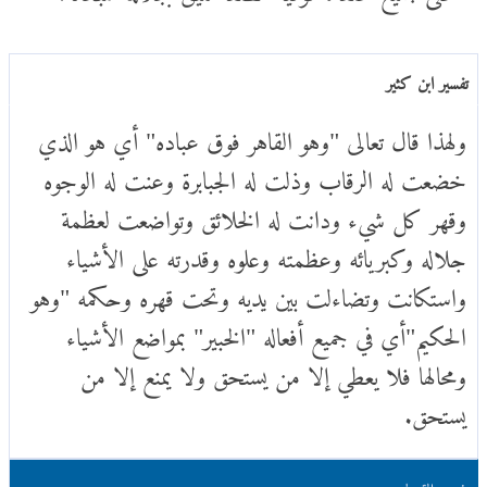
تفسير ابن كثير
ولهذا قال تعالى "وهو القاهر فوق عباده" أي هو الذي
خضعت له الرقاب وذلت له الجبابرة وعنت له الوجوه
وقهر كل شيء ودانت له الخلائق وتواضعت لعظمة
جلاله وكبريائه وعظمته وعلوه وقدرته على الأشياء
واستكانت وتضاءلت بين يديه وتحت قهره وحكمه "وهو
الحكيم"أي في جميع أفعاله "الخبير" بمواضع الأشياء
ومحالها فلا يعطي إلا من يستحق ولا يمنع إلا من
يستحق.
تفسير القرطبي