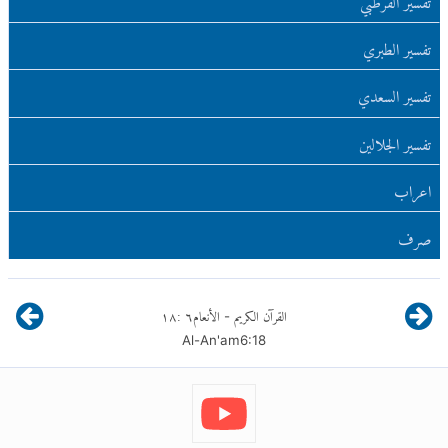
تفسير الطبري
تفسير السعدي
تفسير الجلالين
اعراب
صرف
القرآن الكريم
الأنعام
٦
:
١٨
-
Al-An'am
6
:
18