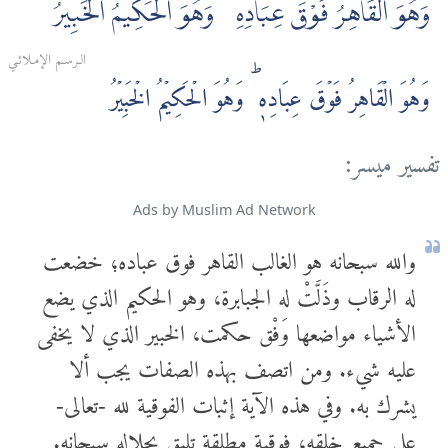
وَهُوَ الْقَاهِرُ فَوْقَ عِبَادِهِۦ ۚ وَهُوَ الْحَكِيمُ الْخَبِيرُ
الـرسـم الإمـلائـي
وَهُوَ الۡقَاهِرُ فَوۡقَ عِبَادِهٖ‌ ؕ وَهُوَ الۡحَكِيۡمُ الۡخَبِيۡرُ
تفسير ميسر:
Ads by Muslim Ad Network
والله سبحانه هو الغالب القاهر فوق عباده؛ خضعت
له الرقاب وذَلَّتْ له الجبابرة، وهو الحكيم الذي يضع
الأشياء مواضعها وَفْق حكمت، الخبير الذي لا يخفى
عليه شيء. ومن اتصف بهذه الصفات يجب ألا
يشرك به. وفي هذه الآية إثبات الفوقية لله -تعالى-
على جميع خلقه، فوقية مطلقة تليق بجلاله سبحانه.