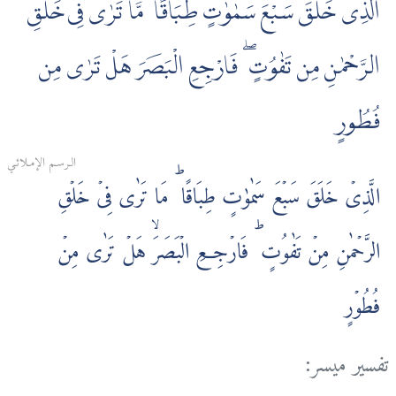
الَّذِى خَلَقَ سَبْعَ سَمٰوٰتٍ طِبَاقًا ۖ مَّا تَرٰى فِى خَلْقِ
الرَّحْمٰنِ مِن تَفٰوُتٍ ۖ فَارْجِعِ الْبَصَرَ هَلْ تَرٰى مِن
فُطُورٍ
الـرسـم الإمـلائـي
الَّذِىۡ خَلَقَ سَبۡعَ سَمٰوٰتٍ طِبَاقًا‌ ؕ مَا تَرٰى فِىۡ خَلۡقِ
الرَّحۡمٰنِ مِنۡ تَفٰوُتٍ‌ ؕ فَارۡجِعِ الۡبَصَرَۙ هَلۡ تَرٰى مِنۡ
فُطُوۡرٍ
تفسير ميسر: