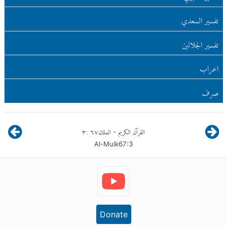
تفسير السعدي
تفسير الجلالين
اعراب
صرف
القرآن الكريم
الملك
٦٧
:
٣
-
Al-Mulk
67
:
3
Donate