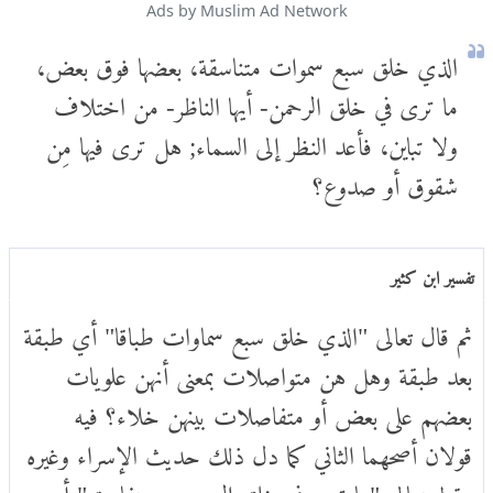
Ads by Muslim Ad Network
الذي خلق سبع سموات متناسقة، بعضها فوق بعض،
ما ترى في خلق الرحمن- أيها الناظر- من اختلاف
ولا تباين، فأعد النظر إلى السماء; هل ترى فيها مِن
شقوق أو صدوع؟
تفسير ابن كثير
ثم قال تعالى "الذي خلق سبع سماوات طباقا" أي طبقة
بعد طبقة وهل هن متواصلات بمعنى أنهن علويات
بعضهم على بعض أو متفاصلات بينهن خلاء؟ فيه
قولان أصحهما الثاني كما دل ذلك حديث الإسراء وغيره
وقوله تعالى "ما ترى في خلق الرحمن من تفاوت" أي