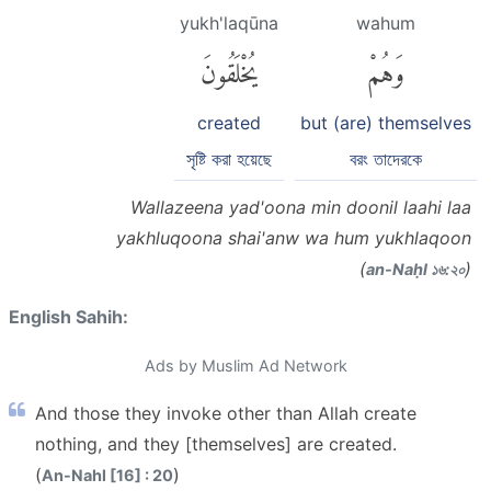
yukh'laqūna
wahum
وَهُمْ
يُخْلَقُونَ
created
but (are) themselves
সৃষ্টি করা হয়েছে
বরং তাদেরকে
Wallazeena yad'oona min doonil laahi laa
yakhluqoona shai'anw wa hum yukhlaqoon
(
)
an-Naḥl ১৬:২০
English Sahih:
Ads by Muslim Ad Network
And those they invoke other than Allah create
nothing, and they [themselves] are created.
(
)
An-Nahl [16] : 20