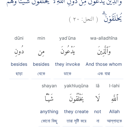
وَالَّذِيْنَ يَدْعُوْنَ مِنْ دُوْنِ اللّٰهِ لَا يَخْلُقُوْنَ شَيْـًٔا وَّهُمْ
)
٢٠
النحل:
(
يُخْلَقُوْنَۗ
dūni
min
yadʿūna
wa-alladhīna
وَٱلَّذِينَ
يَدْعُونَ
مِن
دُونِ
besides
besides
they invoke
And those whom
ছাড়া
থেকে
ডাকে
এবং যারা
shayan
yakhluqūna
lā
l-lahi
ٱللَّهِ
لَا
يَخْلُقُونَ
شَيْـًٔا
anything
they create
not
Allah
কোনো কিছু
তারা সৃষ্টি করে
না
আল্লাহকে