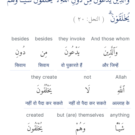
وَالَّذِيْنَ يَدْعُوْنَ مِنْ دُوْنِ اللّٰهِ لَا يَخْلُقُوْنَ شَيْـًٔا وَّهُمْ
)
٢٠
النحل:
(
يُخْلَقُوْنَۗ
besides
besides
they invoke
And those whom
وَٱلَّذِينَ
يَدْعُونَ
مِن
دُونِ
सिवाय
सिवाय
वो पुकारते हैं
और जिन्हें
they create
not
Allah
ٱللَّهِ
لَا
يَخْلُقُونَ
नहीं वो पैदा कर सकते
नहीं वो पैदा कर सकते
अल्लाह के
created
but (are) themselves
anything
شَيْـًٔا
وَهُمْ
يُخْلَقُونَ