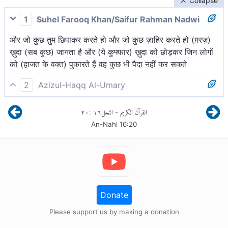
Collapse
1
Suhel Farooq Khan/Saifur Rahman Nadwi
और जो कुछ तुम छिपाकर करते हो और जो कुछ ज़ाहिर करते हो (ग़रज़)
ख़ुदा (सब कुछ) जानता है और (ये कुफ्फार) ख़ुदा को छोड़कर जिन लोगों
को (हाजत के वक्त) पुकारते हैं वह कुछ भी पैदा नहीं कर सकते
2
Azizul-Haqq Al-Umary
और जिन्हें वे अल्लाह के सिवा पुकारते हैं, वे किसी चीज़ की उत्पत्ति नहीं
٢٠
:
١٦
النحل
القرآن الكريم
-
कर सकते। जबकि वे स्वयं उत्पन्न किये जाते हैं।
An-Nahl
16
:
20
Donate
Please support us by making a donation