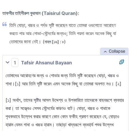
তাফসীর তাইসীরুল কুরআন (Taisirul Quran):
তিনি ঘোড়া, খচ্চর ও গর্দভ সৃষ্টি করেছেন যাতে তোমরা ওগুলোতে আরোহণ
করতে পার আর শোভা-সৌন্দর্যের জন্যও; তিনি পয়দা করেন অনেক কিছু যা
তোমাদের জানা নেই। (
)
নাহল [১৬] : ৮
Collapse
1
Tafsir Ahsanul Bayaan
তোমাদের আরোহণের জন্য ও শোভার জন্য তিনি সৃষ্টি করেছেন ঘোড়া, খচ্চর ও
গাধা।[১] আর তিনি সৃষ্টি করেন এমন অনেক কিছু যা তোমরা অবগত নও। [২]
[১] অর্থাৎ, তাদের সৃষ্টির আসল উদ্দেশ্য ও উপকারিতা তাদেরকে বাহনরূপে ব্যবহার
করা। তা সত্ত্বেও সেসব সৌন্দর্যের কারণও বটে। ঘোড়া, খচ্চর ও গাধাকে
পৃথকভাবে উল্লেখ করার কারণে কোন কোন ফকীহ প্রমাণ করেছেন যে, ঘোড়াও
হারাম যেমন গাধা ও খচ্চর হারাম। তাছাড়া খাদ্যরূপে ব্যবহার্য পশুর উল্লেখ