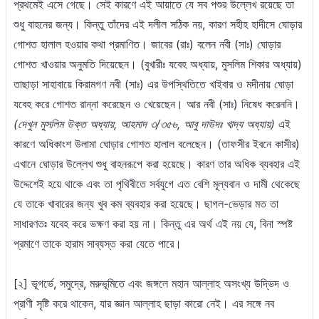
প্রথমেই এসে গেছে। সেই কারণে এই আয়াতে যে সব পশুর উল্লেখ রয়েছে তা
শুধু বাহনের জন্য। কিন্তু তাঁদের এই দলীল সঠিক নয়, কারণ সহীহ হাদীসে ঘোড়ার
গোশত হালাল হওয়ার কথা প্রমাণিত। জাবের (রাঃ) বলেন নবী (সাঃ) ঘোড়ার
গোশত খাওয়ার অনুমতি দিয়েছেন। (বুখারীঃ যবেহ অধ্যায়, মুসলিম শিকার অধ্যায়)
তাছাড়া সাহাবায়ে কিরামগণ নবী (সাঃ) এর উপস্থিতিতে খাইবার ও মদীনায় ঘোড়া
যবেহ করে গোশত রান্না করেছেন ও খেয়েছেন। আর নবী (সাঃ) নিষেধ করেননি।
(দেখুন মুসলিম উক্ত অধ্যায়, আহমাদ ৩/৩৫৬, আবু দাউদঃ খাদ্য অধ্যায়)
এই
কারণে অধিকাংশ উলামা ঘোড়ার গোশত হালাল বলেছেন। (তাফসীর ইবনে কাসীর)
এখানে ঘোড়ার উল্লেখ শুধু বাহনরূপে করা হয়েছে। কারণ তার অধিক ব্যবহার এই
উদ্দেশেই হয়ে থাকে এবং তা পৃথিবীতে সর্বযুগে এত বেশি মূল্যবান ও দামী থেকেছে
যে তাকে খাবারের জন্য খুব কম ব্যবহার করা হয়েছে। ছাগল-ভেড়ার মত তা
সাধারণতঃ যবেহ করে ভক্ষণ করা হয় না। কিন্তু এর অর্থ এই নয় যে, বিনা স্পষ্ট
প্রমাণে তাকে হারাম সাব্যস্ত করা যেতে পারে।
[২] ভূগর্ভে, সমুদ্রে, মরুভূমিতে এবং জঙ্গলে মহান আল্লাহ অসংখ্য উদ্ভিদ ও
প্রাণী সৃষ্টি করে থাকেন, যার জ্ঞান আল্লাহ ছাড়া কারো নেই। এর সঙ্গে নব