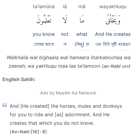
taʿlamūna
lā
mā
wayakhluqu
وَيَخْلُقُ
مَا
لَا
تَعْلَمُونَ
you know
not
what
And He creates
তোমরা জানো
না
(কিছু) যা
এবং তিনি সৃষ্টি করেছেন
Walkhaila wal bighaala wal hameera litarkaboohaa wa
zeenah; wa yakhluqu maa laa ta'lamoon (
)
an-Naḥl ১৬:৮
English Sahih:
Ads by Muslim Ad Network
And [He created] the horses, mules and donkeys
for you to ride and [as] adornment. And He
creates that which you do not know.
(
)
An-Nahl [16] : 8