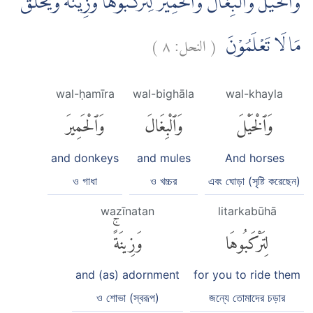
وَّالْخَيْلَ وَالْبِغَالَ وَالْحَمِيْرَ لِتَرْكَبُوْهَا وَزِيْنَةًۗ وَيَخْلُقُ
)
٨
النحل:
(
مَا لَا تَعْلَمُوْنَ
wal-ḥamīra
wal-bighāla
wal-khayla
وَٱلْخَيْلَ
وَٱلْبِغَالَ
وَٱلْحَمِيرَ
and donkeys
and mules
And horses
ও গাধা
ও খচ্চর
এবং ঘোড়া (সৃষ্টি করেছেন)
wazīnatan
litarkabūhā
لِتَرْكَبُوهَا
وَزِينَةًۚ
and (as) adornment
for you to ride them
ও শোভা (স্বরূপ)
জন্যে তোমাদের চড়ার