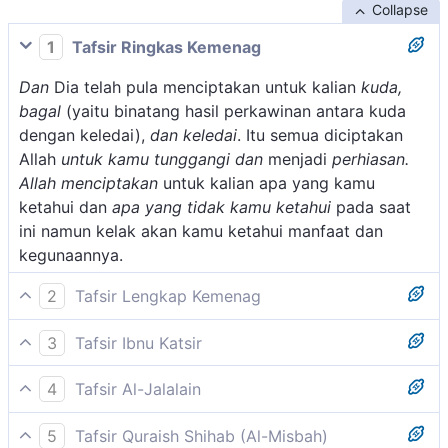
Collapse
1
Tafsir Ringkas Kemenag
Dan
Dia telah pula menciptakan untuk kalian
kuda,
bagal
(yaitu binatang hasil perkawinan antara kuda
dengan keledai),
dan keledai
. Itu semua diciptakan
Allah
untuk kamu tunggangi dan
menjadi
perhiasan.
Allah menciptakan
untuk kalian apa yang kamu
ketahui dan
apa yang tidak kamu ketahui
pada saat
ini namun kelak akan kamu ketahui manfaat dan
kegunaannya.
2
Tafsir Lengkap Kemenag
Selanjutnya, Allah swt menyebutkan beberapa
3
Tafsir Ibnu Katsir
binatang ternak lainnya yang bermanfaat bagi
Jenis hewan lain yang diciptakan oleh Allah Swt. buat
kehidupan manusia, yaitu Allah menciptakan kuda,
4
Tafsir Al-Jalalain
hamba-hamba-Nya sebagai anugerah-Nya buat
bagal, dan keledai untuk dikendarai dan dijadikan
(Dan) Dia telah menciptakan (kuda, bighal dan
mereka ialah kuda, bagal, dan keledai yang dapat
sebagai binatang pelihara-an yang menyenangkan.
5
Tafsir Quraish Shihab (Al-Misbah)