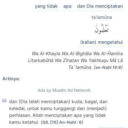
yang tidak
apa
dan Dia menciptakan
taʿlamūna
تَعْلَمُونَ
(kalian) mengetahui
Wa Al-Khayla Wa Al-Bighāla Wa Al-Ĥamīra
Litarkabūhā Wa Zīnatan Wa Yakhluqu Mā Lā
Ta`lamūna. (
)
an-Naḥl 16:8
Artinya:
Ads by Muslim Ad Network
dan (Dia telah menciptakan) kuda, bagal, dan
keledai, untuk kamu tunggangi dan (menjadi)
perhiasan. Allah menciptakan apa yang tidak
kamu ketahui. (
)
QS. [16] An-Nahl : 8