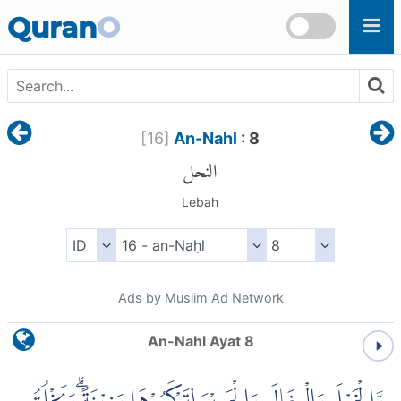
Skip to main content
Quran
O
[
16
]
An-Nahl
: 8
النحل
Lebah
Ads by Muslim Ad Network
An-Nahl Ayat 8