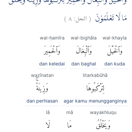
وَّالْخَيْلَ وَالْبِغَالَ وَالْحَمِيْرَ لِتَرْكَبُوْهَا وَزِيْنَةًۗ وَيَخْلُقُ
)
٨
النحل:
(
مَا لَا تَعْلَمُوْنَ
wal-ḥamīra
wal-bighāla
wal-khayla
وَٱلْخَيْلَ
وَٱلْبِغَالَ
وَٱلْحَمِيرَ
dan keledai
dan baghal
dan kuda
wazīnatan
litarkabūhā
لِتَرْكَبُوهَا
وَزِينَةًۚ
dan perhiasan
agar kamu menungganginya
lā
mā
wayakhluqu
وَيَخْلُقُ
مَا
لَا