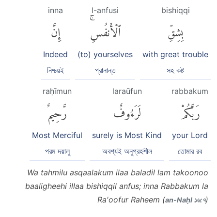
inna
l-anfusi
bishiqqi
بِشِقِّ
ٱلْأَنفُسِۚ
إِنَّ
Indeed
(to) yourselves
with great trouble
নিশ্চয়ই
প্রানান্ত
সহ কষ্ট
raḥīmun
laraūfun
rabbakum
رَبَّكُمْ
لَرَءُوفٌ
رَّحِيمٌ
Most Merciful
surely is Most Kind
your Lord
পরম দয়ালু
অবশ্যই অনুগ্রহশীল
তোমার রব
Wa tahmilu asqaalakum ilaa baladil lam takoonoo
baaligheehi illaa bishiqqil anfus; inna Rabbakum la
Ra'oofur Raheem (
)
an-Naḥl ১৬:৭