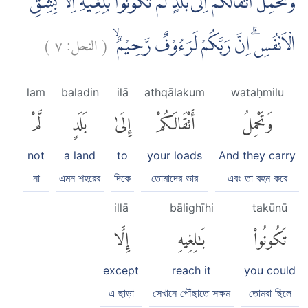
وَتَحْمِلُ اَثْقَالَكُمْ اِلٰى بَلَدٍ لَّمْ تَكُوْنُوْا بٰلِغِيْهِ اِلَّا بِشِقِّ
)
٧
النحل:
(
الْاَنْفُسِۗ اِنَّ رَبَّكُمْ لَرَءُوْفٌ رَّحِيْمٌۙ
lam
baladin
ilā
athqālakum
wataḥmilu
وَتَحْمِلُ
أَثْقَالَكُمْ
إِلَىٰ
بَلَدٍ
لَّمْ
not
a land
to
your loads
And they carry
না
এমন শহরের
দিকে
তোমাদের ভার
এবং তা বহন করে
illā
bālighīhi
takūnū
تَكُونُوا۟
بَٰلِغِيهِ
إِلَّا
except
reach it
you could
এ ছাড়া
সেখানে পৌঁছাতে সক্ষম
তোমরা ছিলে