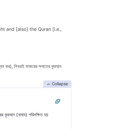
ht and [also] the Quran [i.e.,
লম্বন কর), নিশ্চয়ই ফাজরের সলাতের কুরআন
Collapse
রের কুরআন (নামায) পরিলক্ষিত হয়