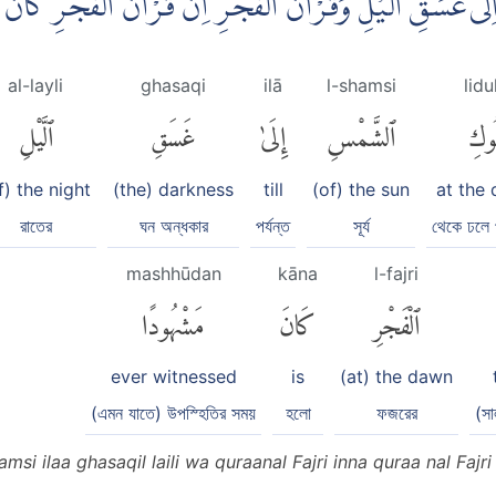
ِلٰى غَسَقِ الَّيْلِ وَقُرْاٰنَ الْفَجْرِۗ اِنَّ قُرْاٰنَ الْفَجْرِ كَ
al-layli
ghasaqi
ilā
l-shamsi
lidu
لُوكِ
ٱلشَّمْسِ
إِلَىٰ
غَسَقِ
ٱلَّيْلِ
f) the night
(the) darkness
till
(of) the sun
at the 
রাতের
ঘন অন্ধকার
পর্যন্ত
সূর্য
থেকে ঢলে
mashhūdan
kāna
l-fajri
ٱلْفَجْرِ
كَانَ
مَشْهُودًا
ever witnessed
is
(at) the dawn
(এমন যাতে) উপস্হিতির সময়
হলো
ফজরের
(সা
amsi ilaa ghasaqil laili wa quraanal Fajri inna quraa nal Fa