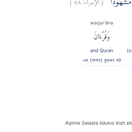
)
٧٨
الإسراء:
(
انَ مَشْهُوْدًا
waqur'āna
وَقُرْءَانَ
and Quran
(o
এবং (সালাত) কুরআন পাঠ
Aqimis Salaata liduloo kish sh