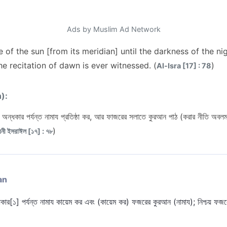
Ads by Muslim Ad Network
e of the sun [from its meridian] until the darkness of the nig
he recitation of dawn is ever witnessed. (
)
Al-Isra [17] : 78
n):
গাঢ় অন্ধকার পর্যন্ত নামায প্রতিষ্ঠা কর, আর ফাজরের সলাতে কুরআন পাঠ (করার নীতি অব
)
বনী ইসরাঈল [১৭] : ৭৮
an
্ধকার[১] পর্যন্ত নামায কায়েম কর এবং (কায়েম কর) ফজরের কুরআন (নামায); নিশ্চয় ফজ