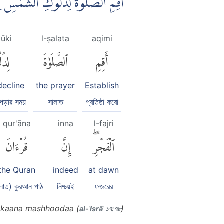
اَقِمِ الصَّلٰوةَ لِدُلُوْكِ الشَّمْسِ ا
lūki
l-ṣalata
aqimi
أَقِمِ
ٱلصَّلَوٰةَ
لِدُ
decline
the prayer
Establish
 পড়ার সময়
সালাত
প্রতিষ্ঠা করো
qur'āna
inna
l-fajri
ٱلْفَجْرِۖ
إِنَّ
قُرْءَانَ
the Quran
indeed
at dawn
লাত) কুরআন পাঠ
নিশ্চয়ই
ফজরের
jri kaana mashhoodaa (
)
al-ʾIsrāʾ ১৭:৭৮