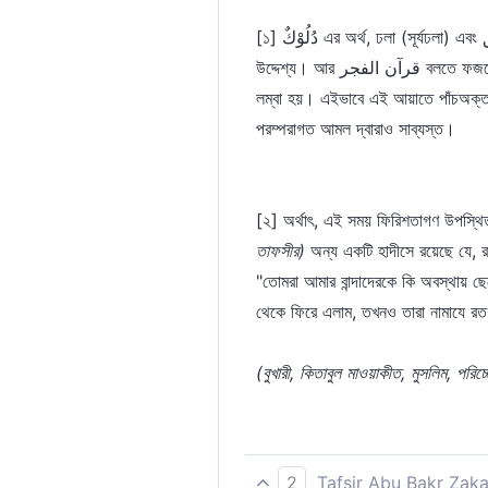
[১] دُلُوْكٌ এর অর্থ, ঢলা (সূর্যঢলা) এবং غسق এর অর্থ, অন্ধকার। সূর্য ঢলার পর যোহর ও আসরের নামায এবং রাতের অন্ধকার পর্যন্ত বলতে মাগরেব ও এশার নামায
উদ্দেশ্য। আর قرآن الفجر বলতে ফজরের নামায। এখানে কুরআন অর্থ নামায। ফজরের নামাযকে কুরআন বলে এই জন্য আখ্যায়িত করা হয়েছে যে, ফজরে কিরাআত পাঠ
লম্বা হয়। এইভাবে এই আয়াতে পাঁচঅক্ত ন
পরম্পরাগত আমল দ্বারাও সাব্যস্ত।
[২] অর্থাৎ, এই সময় ফিরিশতাগণ উপস্থি
তাফসীর)
অন্য একটি হাদীসে রয়েছে যে, 
"তোমরা আমার বান্দাদেরকে কি অবস্থায় 
থেকে ফিরে এলাম, তখনও তারা নামাযে র
(বুখারী, কিতাবুল মাওয়াকীত, মুসলিম, প
2
Tafsir Abu Bakr Zaka