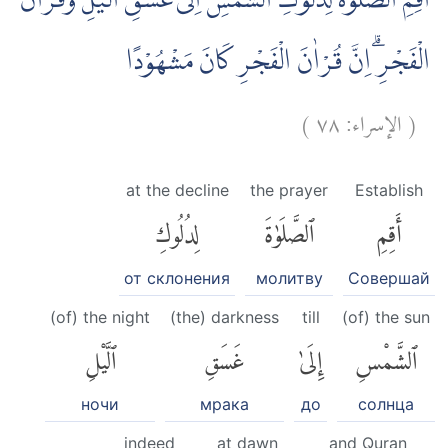
اَقِمِ الصَّلٰوةَ لِدُلُوْكِ الشَّمْسِ اِلٰى غَسَقِ الَّيْلِ وَقُرْاٰنَ
الْفَجْرِۗ اِنَّ قُرْاٰنَ الْفَجْرِ كَانَ مَشْهُوْدًا
)
٧٨
الإسراء:
(
at the decline
the prayer
Establish
أَقِمِ
ٱلصَّلَوٰةَ
لِدُلُوكِ
от склонения
молитву
Совершай
(of) the night
(the) darkness
till
(of) the sun
ٱلشَّمْسِ
إِلَىٰ
غَسَقِ
ٱلَّيْلِ
ночи
мрака
до
солнца
indeed
at dawn
and Quran