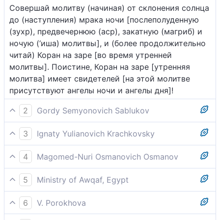
Совершай молитву (начиная) от склонения солнца
до (наступления) мрака ночи [послеполуденную
(зухр), предвечернюю (аср), закатную (магриб) и
ночую (‘иша) молитвы], и (более продолжительно
читай) Коран на заре [во время утренней
молитвы]. Поистине, Коран на заре [утренняя
молитва] имеет свидетелей [на этой молитве
присутствуют ангелы ночи и ангелы дня]!
2
Gordy Semyonovich Sablukov
Совершай молитву при склонении солнца к
3
Ignaty Yulianovich Krachkovsky
сумраку ночи, и чтение Корана на утренней заре;
Выполняем молитву при склонении солнца к
потому что чтению Корана на утренней заре есть
4
Magomed-Nuri Osmanovich Osmanov
мраку ночи, а Коран - на заре. Поистине, Коран на
свидетели.
Совершай обряд молитвы, начиная с того
заре имеет свидетелей!
5
Ministry of Awqaf, Egypt
времени, когда солнце [после полудня] начнет
Выполняй обряд молитвы с того момента, когда
склоняться к ночному мраку, а также [совершай]
6
V. Porokhova
солнце начинает склоняться с середины неба к
утреннее чтение молитвы, ибо утреннюю молитву