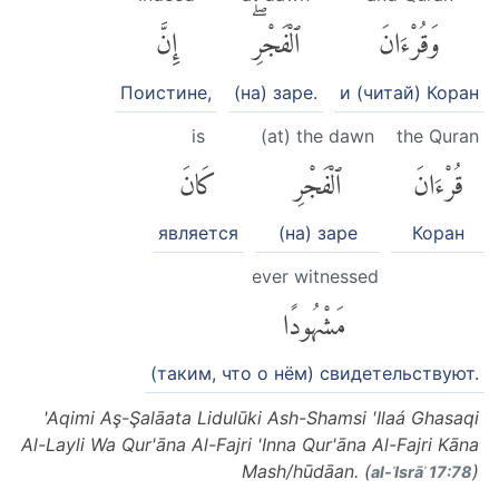
وَقُرْءَانَ
ٱلْفَجْرِۖ
إِنَّ
Поистине,
(на) заре.
и (читай) Коран
is
(at) the dawn
the Quran
قُرْءَانَ
ٱلْفَجْرِ
كَانَ
является
(на) заре
Коран
ever witnessed
مَشْهُودًا
(таким, что о нём) свидетельствуют.
'Aqimi Aş-Şalāata Lidulūki Ash-Shamsi 'Ilaá Ghasaqi
Al-Layli Wa Qur'āna Al-Fajri 'Inna Qur'āna Al-Fajri Kāna
Mash/hūdāan. (
)
al-ʾIsrāʾ 17:78