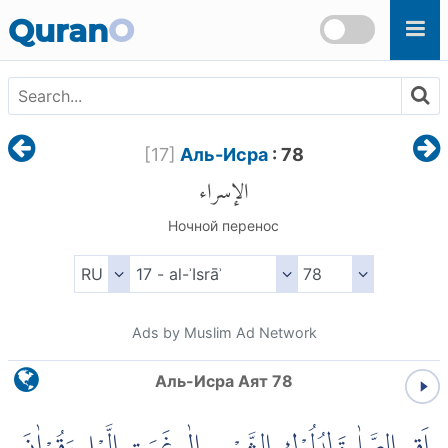
Skip to main content
Quran
O
[
17
]
Аль-Исра
: 78
الإسراء
Ночной перенос
Ads by Muslim Ad Network
Аль-Исра Аят 78