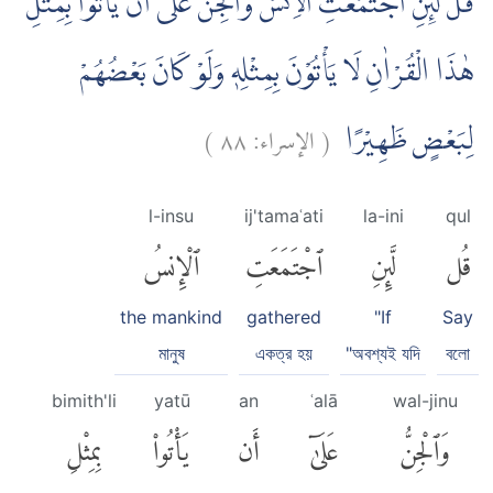
قُلْ لَّىِٕنِ اجْتَمَعَتِ الْاِنْسُ وَالْجِنُّ عَلٰٓى اَنْ يَّأْتُوْا بِمِثْلِ
هٰذَا الْقُرْاٰنِ لَا يَأْتُوْنَ بِمِثْلِهٖ وَلَوْ كَانَ بَعْضُهُمْ
)
٨٨
الإسراء:
(
لِبَعْضٍ ظَهِيْرًا
l-insu
ij'tamaʿati
la-ini
qul
قُل
لَّئِنِ
ٱجْتَمَعَتِ
ٱلْإِنسُ
the mankind
gathered
"If
Say
মানুষ
একত্র হয়
"অবশ্যই যদি
বলো
bimith'li
yatū
an
ʿalā
wal-jinu
وَٱلْجِنُّ
عَلَىٰٓ
أَن
يَأْتُوا۟
بِمِثْلِ