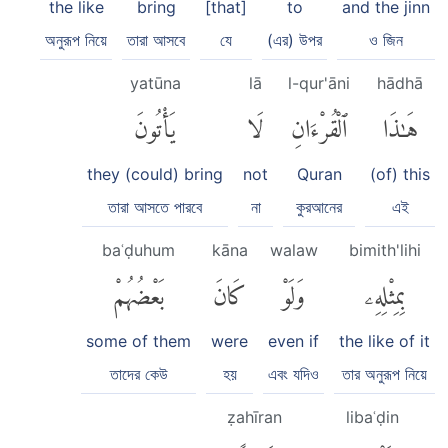
the like
bring
[that]
to
and the jinn
অনুরূপ নিয়ে
তারা আসবে
যে
(এর) উপর
ও জিন
yatūna
lā
l-qur'āni
hādhā
هَٰذَا
ٱلْقُرْءَانِ
لَا
يَأْتُونَ
they (could) bring
not
Quran
(of) this
তারা আসতে পারবে
না
কুরআনের
এই
baʿḍuhum
kāna
walaw
bimith'lihi
بِمِثْلِهِۦ
وَلَوْ
كَانَ
بَعْضُهُمْ
some of them
were
even if
the like of it
তাদের কেউ
হয়
এবং যদিও
তার অনুরূপ নিয়ে
ẓahīran
libaʿḍin