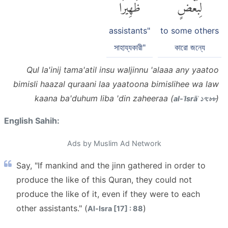
لِبَعْضٍ
ظَهِيرًا
assistants"
to some others
সাহায্যকারী"
কারো জন্যে
Qul la'inij tama'atil insu waljinnu 'alaaa any yaatoo
bimisli haazal quraani laa yaatoona bimislihee wa law
kaana ba'duhum liba 'din zaheeraa (
)
al-ʾIsrāʾ ১৭:৮৮
English Sahih:
Ads by Muslim Ad Network
Say, "If mankind and the jinn gathered in order to
produce the like of this Quran, they could not
produce the like of it, even if they were to each
other assistants." (
)
Al-Isra [17] : 88