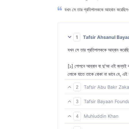
যখন সে তার প্রতিপালককে আহবান করেছি
1
Tafsir Ahsanul Baya
যখন সে তার প্রতিপালককে আহবান করেছ
[১] গোপনে আহবান বা দু'আ এই জন্যই কর
লোকে যাতে তাকে বোকা না ভাবে যে, এই ব
2
Tafsir Abu Bakr Zaka
যখন তিনি তার রবকে ডেকেছিলেন নিভৃতে 
3
Tafsir Bayaan Found
যখন সে তার রবকে গোপনে ডেকেছিল।
[১] এতে জানা গেল যে, দোআ অনুচ্চস্বরে
4
Muhiuddin Khan
করেছিলেন তা-ই পরবর্তী আয়াতে বর্ণিত 
যখন সে তাঁর পালনকর্তাকে আহবান করেছি