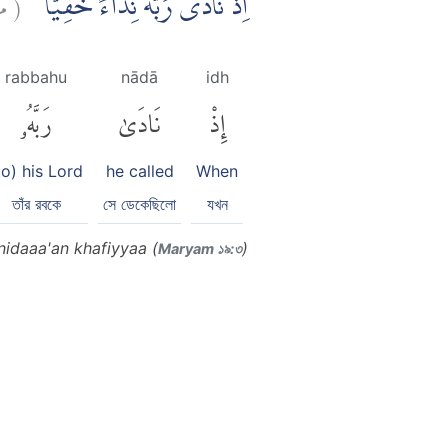
:
(
اِذْ نَادٰى رَبَّهٗ نِدَاۤءً خَفِيًّا
rabbahu
nādā
idh
إِذْ
نَادَىٰ
رَبَّهُۥ
to) his Lord
he called
When
তাঁর রবকে
সে ডেকেছিলো
যখন
idaaa'an khafiyyaa (
)
Maryam ১৯:৩