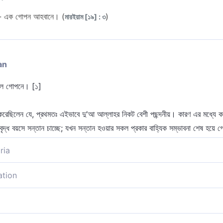
ল- এক গোপন আহবানে। (
)
মারইয়াম [১৯] : ৩
an
িল গোপনে। [১]
েছিলেন যে, প্রথমতঃ এইভাবে দু'আ আল্লাহর নিকট বেশী পছন্দনীয়। কারণ এর মধ্যে কাক
ৃদ্ধ বয়সে সন্তান চাচ্ছে; যখন সন্তান হওয়ার সকল প্রকার বাহ্যিক সম্ভাবনা শেষ হয়ে 
ria
[১],
ation
 ও গোপনে করাই উত্তম। কাতাদা বলেন, নিশ্চয় আল্লাহ পবিত্ৰ মন জানেন এবং গোপন শ
হচ্ছে। [আত-তাফসীরুস সহীহ]
ল নিভৃতে।