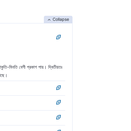
Collapse
ুতি-মিনতি বেশী প্রকাশ পায়। দ্বিতীয়তঃ
গেছে।
ব্দ শুনেন। [তাবারী] তিনি যে দো'আ