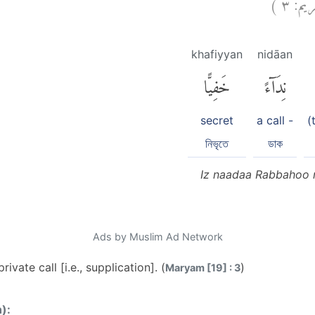
)
٣
مريم
khafiyyan
nidāan
نِدَآءً
خَفِيًّا
secret
a call -
(
নিভৃতে
ডাক
Iz naadaa Rabbahoo n
Ads by Muslim Ad Network
ivate call [i.e., supplication]. (
)
Maryam [19] : 3
n):