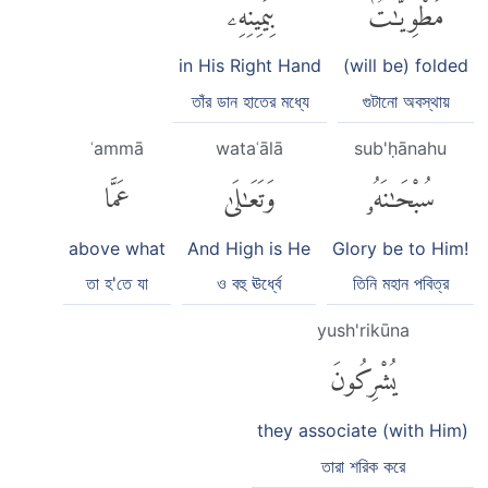
مَطْوِيَّٰتٌۢ
بِيَمِينِهِۦۚ
in His Right Hand
(will be) folded
তাঁর ডান হাতের মধ্যে
গুটানো অবস্থায়
ʿammā
wataʿālā
sub'ḥānahu
سُبْحَٰنَهُۥ
وَتَعَٰلَىٰ
عَمَّا
above what
And High is He
Glory be to Him!
তা হ'তে যা
ও বহু ঊর্ধ্বে
তিনি মহান পবিত্র
yush'rikūna
يُشْرِكُونَ
they associate (with Him)
তারা শরিক করে