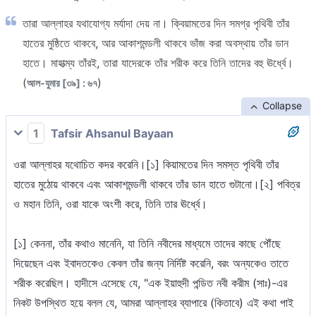
তারা আল্লাহর যথাযোগ্য মর্যাদা দেয় না। ক্বিয়ামতের দিন সমগ্র পৃথিবী তাঁর
হাতের মুষ্ঠিতে থাকবে, আর আকাশমন্ডলী থাকবে ভাঁজ করা অবস্থায় তাঁর ডান
হাতে। মাহাত্ম্য তাঁরই, তারা যাদেরকে তাঁর শরীক করে তিনি তাদের বহু ঊর্ধ্বে।
(
)
আল-যুমার [৩৯] : ৬৭
Collapse
1
Tafsir Ahsanul Bayaan
ওরা আল্লাহর যথোচিত কদর করেনি।[১] কিয়ামতের দিন সমস্ত পৃথিবী তাঁর
হাতের মুঠোয় থাকবে এবং আকাশমন্ডলী থাকবে তাঁর ডান হাতে গুটানো।[২] পবিত্র
ও মহান তিনি, ওরা যাকে অংশী করে, তিনি তার ঊর্ধ্বে।
[১] কেননা, তাঁর কথাও মানেনি, যা তিনি নবীদের মাধ্যমে তাদের কাছে পৌঁছে
দিয়েছেন এবং ইবাদতকেও কেবল তাঁর জন্য নির্দিষ্ট করেনি, বরং অন্যকেও তাতে
শরীক করেছিল। হাদীসে এসেছে যে, "এক ইয়াহুদী পন্ডিত নবী করীম (সাঃ)-এর
নিকট উপস্থিত হয়ে বলল যে, আমরা আল্লাহর ব্যাপারে (কিতাবে) এই কথা পাই