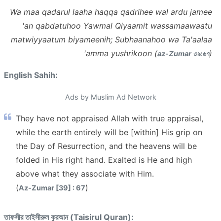
Wa maa qadarul laaha haqqa qadrihee wal ardu jamee
'an qabdatuhoo Yawmal Qiyaamit wassamaawaatu
matwiyyaatum biyameenih; Subhaanahoo wa Ta'aalaa
'amma yushrikoon (
)
az-Zumar ৩৯:৬৭
English Sahih:
Ads by Muslim Ad Network
They have not appraised Allah with true appraisal,
while the earth entirely will be [within] His grip on
the Day of Resurrection, and the heavens will be
folded in His right hand. Exalted is He and high
above what they associate with Him.
(
)
Az-Zumar [39] : 67
তাফসীর তাইসীরুল কুরআন (Taisirul Quran):