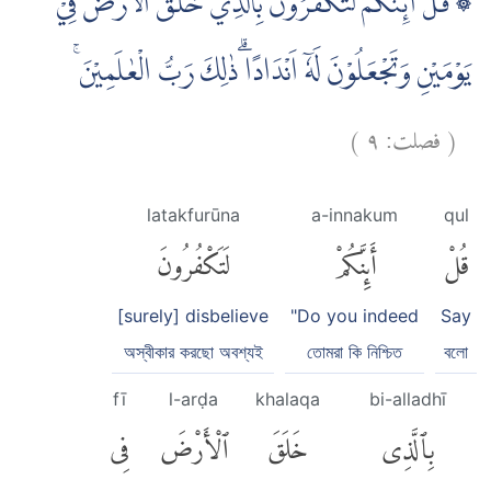
۞ قُلْ اَىِٕنَّكُمْ لَتَكْفُرُوْنَ بِالَّذِيْ خَلَقَ الْاَرْضَ فِيْ
يَوْمَيْنِ وَتَجْعَلُوْنَ لَهٗٓ اَنْدَادًا ۗذٰلِكَ رَبُّ الْعٰلَمِيْنَ ۚ
)
٩
فصلت:
(
latakfurūna
a-innakum
qul
قُلْ
أَئِنَّكُمْ
لَتَكْفُرُونَ
[surely] disbelieve
"Do you indeed
Say
অস্বীকার করছো অবশ্যই
তোমরা কি নিশ্চিত
বলো
fī
l-arḍa
khalaqa
bi-alladhī
بِٱلَّذِى
خَلَقَ
ٱلْأَرْضَ
فِى