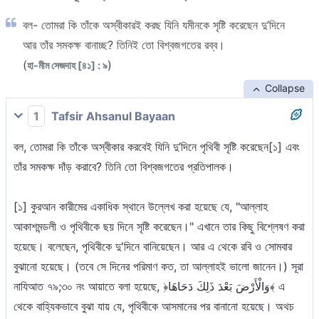
বল- তোমরা কি তাঁকে অস্বীকারই করছ যিনি যমীনকে সৃষ্টি করেছেন দু’দিনে
আর তাঁর সমকক্ষ বানাচ্ছ? তিনিই তো বিশ্বজগতের রব্ব।
(
)
হা-মীম সেজদাহ [৪১] : ৯
Collapse
1
Tafsir Ahsanul Bayaan
বল, তোমরা কি তাঁকে অস্বীকার করবেই যিনি দু’দিনে পৃথিবী সৃষ্টি করেছেন[১] এবং
তাঁর সমকক্ষ দাঁড় করাবে? তিনি তো বিশ্বজগতের প্রতিপালক।
[১] কুরআন কারীমের একাধিক স্থানে উল্লেখ করা হয়েছে যে, "আল্লাহ
আকাশমন্ডলী ও পৃথিবীকে ছয় দিনে সৃষ্টি করেছেন।" এখানে তার কিছু বিশ্লেষণ করা
হয়েছে। বলেছেন, পৃথিবীকে দু'দিনে বানিয়েছেন। আর এ থেকে রবি ও সোমবার
বুঝানো হয়েছে। (তবে সে দিনের পরিমাণ কত, তা আল্লাহই ভালো জানেন।) সূরা
নাযিআত ৭৯;৩০ নং আয়াতে বলা হয়েছে, ﴿وَالْأَرْضَ بَعْدَ ذَلِكَ دَحَاهَا﴾ এ
থেকে বাহ্যিকভাবে বুঝা যায় যে, পৃথিবীকে আসমানের পর বানানো হয়েছে। অথচ