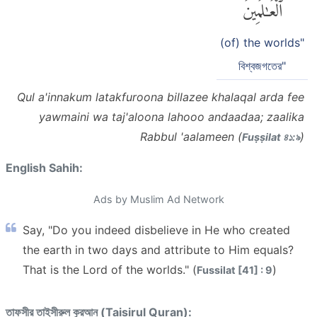
ٱلْعَٰلَمِينَ
(of) the worlds"
বিশ্বজগতের"
Qul a'innakum latakfuroona billazee khalaqal arda fee
yawmaini wa taj'aloona lahooo andaadaa; zaalika
Rabbul 'aalameen (
)
Fuṣṣilat ৪১:৯
English Sahih:
Ads by Muslim Ad Network
Say, "Do you indeed disbelieve in He who created
the earth in two days and attribute to Him equals?
That is the Lord of the worlds." (
)
Fussilat [41] : 9
তাফসীর তাইসীরুল কুরআন (Taisirul Quran):