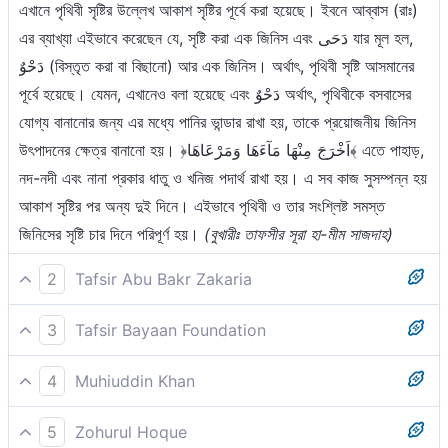
এখানে পৃথিবী সৃষ্টির উল্লেখ আকাশ সৃষ্টির পূর্বে করা হয়েছে। ইবনে আব্বাস (রাঃ)
এর ব্যাখ্যা এইভাবে করেছেন যে, সৃষ্টি করা এক জিনিস এবং دَحَى যার মূল হল,
دَحْوٌ (বিস্তৃত করা বা বিছানো) আর এক জিনিস। অর্থাৎ, পৃথিবী সৃষ্টি আসমানের
পূর্বে হয়েছে। যেমন, এখানেও বলা হয়েছে এবং دَحْوٌ অর্থাৎ, পৃথিবীকে বসবাসের
যোগ্য বানানোর জন্য এর মধ্যে পানির ভান্ডার রাখা হয়, তাকে প্রয়োজনীয় জিনিস
উৎপাদনের ক্ষেত্র বানানো হয়। ﴿اَخْرَجَ مِنْهَا مَآءَهَا وَمَرْعَاهَا﴾ এতে পাহাড়,
নদ-নদী এবং নানা প্রকার ধাতু ও খনিজ পদার্থ রাখা হয়। এ সব কাজ সুসম্পন্ন হয়
আকাশ সৃষ্টির পর অন্য দুই দিনে। এইভাবে পৃথিবী ও তার সংশ্লিষ্ট সমস্ত
জিনিসের সৃষ্টি চার দিনে পরিপূর্ণ হয়।
(বুখারীঃ তাফসীর সূরা হা-মীম সাজদাহ)
2
Tafsir Abu Bakr Zakaria
বলুন, তোমরা কি তাঁর সাথেই কুফরী করবে যিনি যমীন সৃষ্টি করেছেন [১] দু'দিনে
3
Tafsir Bayaan Foundation
এবং তোমরা কি তাঁর সমকক্ষ তৈরী করছ? তিনি সৃষ্টিকুলের রব!
বল, ‘তোমরা কি তাঁকে অস্বীকার করবে যিনি দু’দিনে যমীন সৃষ্টি করেছেন? আর
4
Muhiuddin Khan
তোমরা কি তাঁর সমকক্ষ বানাতে চাচ্ছ? তিনিই সৃষ্টিকুলের রব’।
[১] আলোচ্য আয়াতে মুশরিকদেরকে তাদের শিরক ও কুফরের কারণে এক সাবলীল
বলুন, তোমরা কি সে সত্তাকে অস্বীকার কর যিনি পৃথিবী সৃষ্টি করেছেন দু’দিনে এবং
5
Zohurul Hoque
ভঙ্গিতে হুশিয়ার করা উদ্দেশ্য। এতে আল্লাহ তা'আলার সৃষ্টিগুণ তথা বিরাটকায়