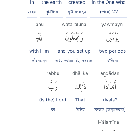
in
the earth
created
in the One Who
মধ্যে
পৃথিবীকে
সৃষ্টি করেছেন
(তাকে) যিনি
lahu
watajʿalūna
yawmayni
يَوْمَيْنِ
وَتَجْعَلُونَ
لَهُۥٓ
with Him
and you set up
two periods
তাঁর জন্যে
অথচ তোমরা দাঁড় করাচ্ছো
দু'দিনের
rabbu
dhālika
andādan
أَندَادًاۚ
ذَٰلِكَ
رَبُّ
(is the) Lord
That
rivals?
রব
তিনিই
সমকক্ষ (অন্যদেরকে)
l-ʿālamīna