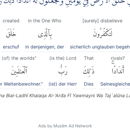
ِيْ خَلَقَ الْاَرْضَ فِيْ يَوْمَيْنِ وَتَجْعَلُوْنَ لَهٗٓ اَنْدَادًا ۗذٰلِكَ
created
in the One Who
[surely] disbelieve
لَتَكْفُرُونَ
بِٱلَّذِى
خَلَقَ
erschuf
in denjenigen, der
sicherlich unglauben bege
(of) the worlds"
(is the) Lord
That
rivals?
أَندَادًاۚ
ذَٰلِكَ
رَبُّ
ٱلْعَٰلَمِينَ
r Weltenbewohner."
(ist) der Herr
Dies
Seinesgleich
ūna Bial-Ladhī Khalaqa Al-'Arđa Fī Yawmayni Wa Taj`alūna 
Ads by Muslim Ad Network