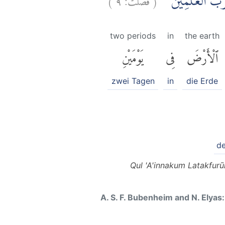
۞  رَبُّ الْعٰلَمِيْنَ
two periods
in
the earth
ٱلْأَرْضَ
فِى
يَوْمَيْنِ
zwei Tagen
in
die Erde
de
Qul 'A'innakum Latakfur
A. S. F. Bubenheim and N. Elyas: