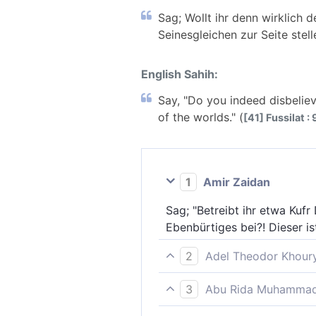
Sag; Wollt ihr denn wirklich 
Seinesgleichen zur Seite stel
English Sahih:
Say, "Do you indeed disbeliev
of the worlds." (
[41] Fussilat : 
1
Amir Zaidan
Sag; "Betreibt ihr etwa Kuf
Ebenbürtiges bei?! Dieser i
2
Adel Theodor Khour
Sprich; Wollt ihr wirklich d
3
Abu Rida Muhammad 
zur Seite stellen? Das ist d