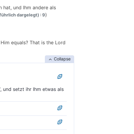
n hat, und Ihm andere als
)
führlich dargelegt) : 9
 Him equals? That is the Lord
Collapse
 und setzt ihr Ihm etwas als
nd Ihm andere als Gegenpart