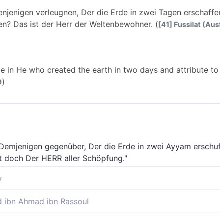
denjenigen verleugnen, Der die Erde in zwei Tagen erschaffe
len? Das ist der Herr der Weltenbewohner. (
[41] Fussilat (Aus
e in He who created the earth in two days and attribute to
)
9
r Demjenigen gegenüber, Der die Erde in zwei Ayyam erschuf,
st doch Der HERR aller Schöpfung."
y
en verleugnen, der die Erde in zwei Tagen erschaffen hat, u
ibn Ahmad ibn Rassoul
och der Herr der Welten.