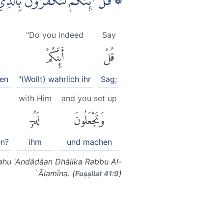
قُلْ اَىِٕنَّكُمْ لَتَكْفُرُوْنَ بِالَّذ ۚ
"Do you indeed
Say
قُلْ
أَئِنَّكُمْ
hen
"(Wollt) wahrlich ihr
Sag;
with Him
and you set up
وَتَجْعَلُونَ
لَهُۥٓ
en?
ihm
und machen
Lahu 'Andādāan Dhālika Rabbu Al-
`Ālamīna. (
)
Fuṣṣilat 41:9