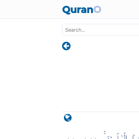
Skip to main content
Quran
O
)
٩
فصلت:
(