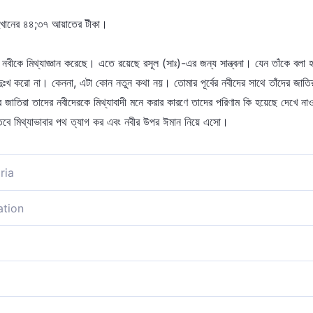
রা দুখানের ৪৪;৩৭ আয়াতের টীকা।
নবীকে মিথ্যাজ্ঞান করেছে। এতে রয়েছে রসূল (সাঃ)-এর জন্য সান্ত্বনা। যেন তাঁকে বলা 
ে দুঃখ করো না। কেননা, এটা কোন নতুন কথা নয়। তোমার পূর্বের নবীদের সাথে তাঁদের 
্বের জাতিরা তাদের নবীদেরকে মিথ্যাবাদী মনে করার কারণে তাদের পরিণাম কি হয়েছে দেখে 
 তবে মিথ্যাভাবার পথ ত্যাগ কর এবং নবীর উপর ঈমান নিয়ে এসো।
ria
রদায় [২] ; তারা সকলেই রাসূলগণের প্রতি মিথ্যারোপ করেছিল। [৩], ফলে তাদের উপর 
ation
কলেই রাসূলদেরকে মিথ্যাবাদী বলেছিল।
াতি। [ইবন কাসীর] এদের আলোচনা পূর্বেই সূরা আল-হিজর এর ৭৮ নং আয়াত ও সূরা আশ
সাদ এর ১৩ নং আয়াতে এসেছে।
যেকেই রসূলগণকে মিথ্যা বলেছে, অতঃপর আমার শাস্তির যোগ্য হয়েছে।
বা [ইবন কাসীর] সূরা আদ-দোখানের ৩৭ নং আয়াতের ব্যাখ্যায় এ সম্পর্কে প্রয়োজনীয় আ
 -- সবাই রসূলগণকে প্রত্যাখ্যান করেছিল, সুতরাং আমার ওয়াদা সত্য বর্তেছিল।