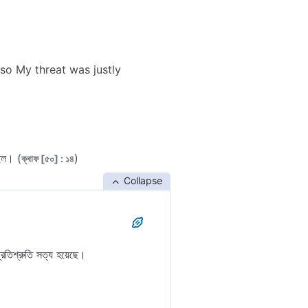
so My threat was justly
ছিল। (
)
ক্বাফ [৫০] : ১৪
Collapse
্রতিশ্রুতি সত্য হয়েছে।