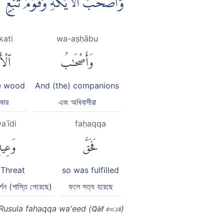
وَّاَصْحٰبُ الْاَيْكَةِ وَقَوْمُ تُبَّع
kati
wa-aṣḥābu
وَأَصْحَٰبُ
ٱلْأَ
he wood
And (the) companions
কার
এবং অধিবাসীরা
aʿīdi
faḥaqqa
فَحَقَّ
وَعِيد
Threat
so was fulfilled
্শন (শাস্তি পেয়েছে)
ফলে সত্য হয়েছে
Rusula fahaqqa wa'eed (
)
Q̈āf ৫০:১৪