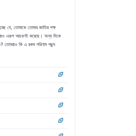
হচ্ছে যে, তোমাকে তোমার জাতির পক্ষ
জাতিরাও এরূপ আচরণই করেছে। অন্য দিকে
নাও? তোমরাও কি এ রকম পরিণাম পছন্দ
আমার শাস্তি যথার্থভাবে আপতিত হয়েছে।
-শু'আরা এর ১৭৬ নং আয়াতের টিকায় করা
লোচনা করা হয়েছে।