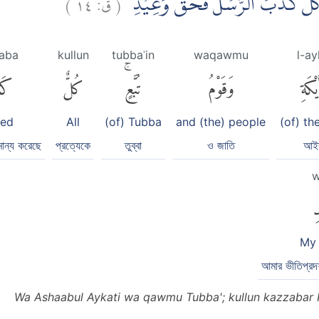
)
١٤
ق:
(
ٍۗ كُلٌّ كَذَّبَ الرُّسُلَ فَحَقَّ وَعِيْدِ
aba
kullun
tubbaʿin
waqawmu
l-ay
يْكَةِ
وَقَوْمُ
تُبَّعٍۚ
كُلٌّ
كَذ
ied
All
(of) Tubba
and (the) people
(of) t
মান্য করেছে
প্রত্যেকে
তুব্বা
ও জাতি
আই
w
ِ
My 
আমার ভীতিপ্রদর
Wa Ashaabul Aykati wa qawmu Tubba'; kullun kazzabar 