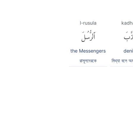
l-rusula
kadh
َّبَ
ٱلرُّسُلَ
the Messengers
den
রাসূলদেরকে
মিথ্যা বলে অ