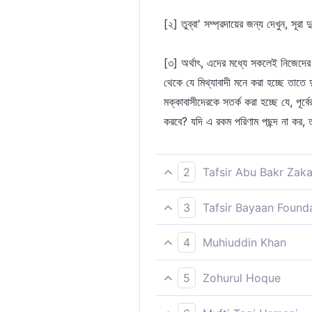
[২] তুব্বা' সম্প্রদায়ের জন্য দেখুন, সূ
[৩] অর্থাৎ, এদের মধ্যে সকলেই নিজেদের 
থেকে যে মিথ্যাবাদী মনে করা হচ্ছে তাত
মক্কাবাসীদেরকে সতর্ক করা হচ্ছে যে, পূর
করবে? যদি এ রকম পরিণাম পছন্দ না কর,
2
Tafsir Abu Bakr Zaka
আর আইকার অধিবাসী [১] ও তুব্বা’ সম্প্
3
Tafsir Bayaan Found
আইকার অধিবাসী ও তুব্বা‘ সম্প্রদায়। স
[১] অর্থাৎ শু'আইব আলাইহিস সালামের জ
4
Muhiuddin Khan
হয়েছে। এ ছাড়াও এদের আলোচনা সূরা 
বনবাসীরা এবং তোব্বা সম্প্রদায়। প্রত্
5
Zohurul Hoque
[২] ইয়ামনের সম্রাটদের উপাধি ছিল তোব্
আর আইকার অধিবাসীরা ও তুব্বার লোকদল;