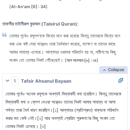
(
)
Al-An'am [6] : 34
তাফসীর তাইসীরুল কুরআন (Taisirul Quran):
তোমার পূর্বেও রসূলগণকে মিথ্যে মনে করা হয়েছে কিন্তু তাদেরকে মিথ্যে মনে
করা এবং কষ্ট দেয়া সত্ত্বেও তারা ধৈর্যধারণ করেছে, যতক্ষণ না তাদের কাছে
আমার সাহায্য এসেছে। আল্লাহর ওয়াদার পরিবর্তন হয় না, নাবীগণের কিছু
সংবাদ তো তোমার নিকট পৌঁছেছেই। (
)
আল আনআম [৬] : ৩৪
Collapse
1
Tafsir Ahsanul Bayaan
তোমার পূর্বেও অনেক রসূলকে অবশ্যই মিথ্যাবাদী বলা হয়েছিল। কিন্তু তাদেরকে
মিথ্যাবাদী বলা ও ক্লেশ দেওয়া সত্ত্বেও তাদের নিকট আমার সাহায্য না আসা
পর্যন্ত তারা ধৈর্য ধারণ করেছিল।[১] আল্লাহর (প্রতিশ্রুত) বাক্যকে পরিবর্তন
করার মত কেউ নেই।[২] আর অবশ্যই প্রেরিত পুরুষগণের কিছু সংবাদ তো
তোমার নিকট এসেছে। [৩]