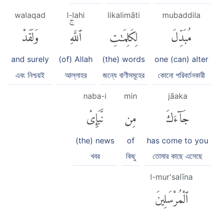
walaqad
l-lahi
likalimāti
mubaddila
مُبَدِّلَ
لِكَلِمَٰتِ
ٱللَّهِۚ
وَلَقَدْ
and surely
(of) Allah
(the) words
one (can) alter
এবং নিশ্চয়ই
আল্লাহর
জন্যে বাণীসমূহের
কোনো পরিবর্তনকারী
naba-i
min
jāaka
جَآءَكَ
مِن
نَّبَإِى۟
(the) news
of
has come to you
খবর
কিছু
তোমার কাছে এসেছে
l-mur'salīna
ٱلْمُرْسَلِينَ