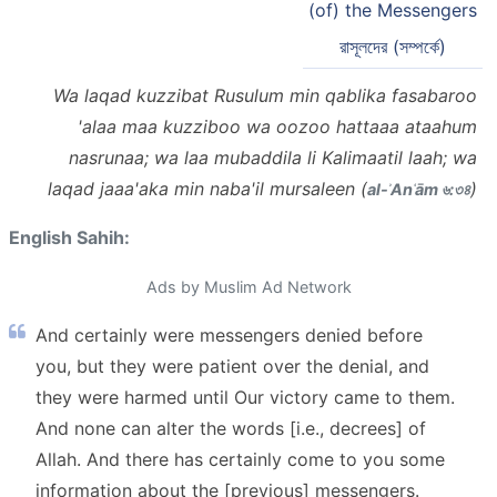
(of) the Messengers
রাসূলদের (সম্পর্কে)
Wa laqad kuzzibat Rusulum min qablika fasabaroo
'alaa maa kuzziboo wa oozoo hattaaa ataahum
nasrunaa; wa laa mubaddila li Kalimaatil laah; wa
laqad jaaa'aka min naba'il mursaleen (
)
al-ʾAnʿām ৬:৩৪
English Sahih:
Ads by Muslim Ad Network
And certainly were messengers denied before
you, but they were patient over the denial, and
they were harmed until Our victory came to them.
And none can alter the words [i.e., decrees] of
Allah. And there has certainly come to you some
information about the [previous] messengers.