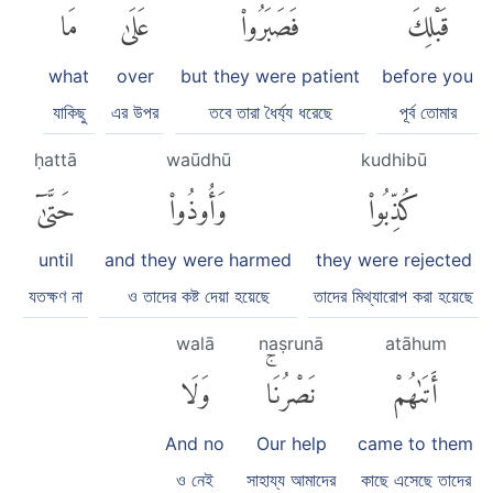
قَبْلِكَ
فَصَبَرُوا۟
عَلَىٰ
مَا
what
over
but they were patient
before you
যাকিছু
এর উপর
তবে তারা ধৈর্য্য ধরেছে
পূর্ব তোমার
ḥattā
waūdhū
kudhibū
كُذِّبُوا۟
وَأُوذُوا۟
حَتَّىٰٓ
until
and they were harmed
they were rejected
যতক্ষণ না
ও তাদের কষ্ট দেয়া হয়েছে
তাদের মিথ্যারোপ করা হয়েছে
walā
naṣrunā
atāhum
أَتَىٰهُمْ
نَصْرُنَاۚ
وَلَا
And no
Our help
came to them
ও নেই
সাহায্য আমাদের
কাছে এসেছে তাদের