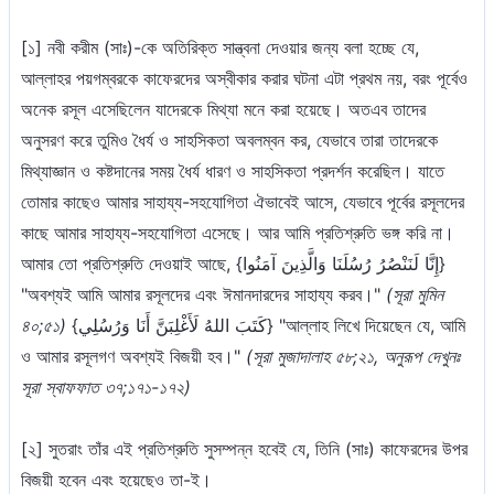
[১] নবী করীম (সাঃ)-কে অতিরিক্ত সান্ত্বনা দেওয়ার জন্য বলা হচ্ছে যে,
আল্লাহর পয়গম্বরকে কাফেরদের অস্বীকার করার ঘটনা এটা প্রথম নয়, বরং পূর্বেও
অনেক রসূল এসেছিলেন যাদেরকে মিথ্যা মনে করা হয়েছে। অতএব তাদের
অনুসরণ করে তুমিও ধৈর্য ও সাহসিকতা অবলম্বন কর, যেভাবে তারা তাদেরকে
মিথ্যাজ্ঞান ও কষ্টদানের সময় ধৈর্য ধারণ ও সাহসিকতা প্রদর্শন করেছিল। যাতে
তোমার কাছেও আমার সাহায্য-সহযোগিতা ঐভাবেই আসে, যেভাবে পূর্বের রসূলদের
কাছে আমার সাহায্য-সহযোগিতা এসেছে। আর আমি প্রতিশ্রুতি ভঙ্গ করি না।
আমার তো প্রতিশ্রুতি দেওয়াই আছে, {إِنَّا لَنَنْصُرُ رُسُلَنَا وَالَّذِينَ آمَنُوا}
"অবশ্যই আমি আমার রসূলদের এবং ঈমানদারদের সাহায্য করব।"
(সূরা মুমিন
৪০;৫১)
{كَتَبَ اللهُ لَأَغْلِبَنَّ أَنَا وَرُسُلِي} "আল্লাহ লিখে দিয়েছেন যে, আমি
ও আমার রসূলগণ অবশ্যই বিজয়ী হব।"
(সূরা মুজাদালাহ ৫৮;২১, অনুরূপ দেখুনঃ
সূরা স্বাফফাত ৩৭;১৭১-১৭২)
[২] সুতরাং তাঁর এই প্রতিশ্রুতি সুসম্পন্ন হবেই যে, তিনি (সাঃ) কাফেরদের উপর
বিজয়ী হবেন এবং হয়েছেও তা-ই।