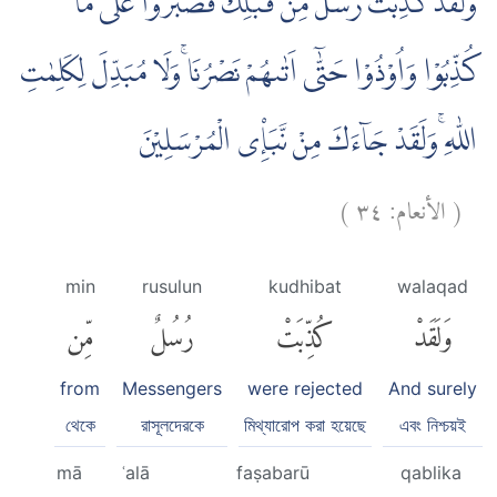
وَلَقَدْ كُذِّبَتْ رُسُلٌ مِّنْ قَبْلِكَ فَصَبَرُوْا عَلٰى مَا
كُذِّبُوْا وَاُوْذُوْا حَتّٰٓى اَتٰىهُمْ نَصْرُنَا ۚوَلَا مُبَدِّلَ لِكَلِمٰتِ
اللّٰهِ ۚوَلَقَدْ جَاۤءَكَ مِنْ نَّبَإِ۟ى الْمُرْسَلِيْنَ
)
٣٤
الأنعام:
(
min
rusulun
kudhibat
walaqad
وَلَقَدْ
كُذِّبَتْ
رُسُلٌ
مِّن
from
Messengers
were rejected
And surely
থেকে
রাসূলদেরকে
মিথ্যারোপ করা হয়েছে
এবং নিশ্চয়ই
mā
ʿalā
faṣabarū
qablika