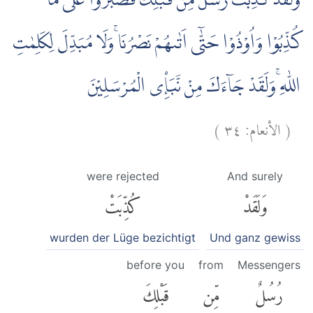
وَلَقَدْ كُذِّبَتْ رُسُلٌ مِّنْ قَبْلِكَ فَصَبَرُوْا عَلٰى مَا
كُذِّبُوْا وَاُوْذُوْا حَتّٰٓى اَتٰىهُمْ نَصْرُنَا ۚوَلَا مُبَدِّلَ لِكَلِمٰتِ
اللّٰهِ ۚوَلَقَدْ جَاۤءَكَ مِنْ نَّبَإِ۟ى الْمُرْسَلِيْنَ
)
٣٤
الأنعام:
(
were rejected
And surely
وَلَقَدْ
كُذِّبَتْ
wurden der Lüge bezichtigt
Und ganz gewiss
before you
from
Messengers
رُسُلٌ
مِّن
قَبْلِكَ