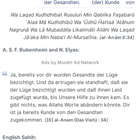
der Gesandten.
(der) Kunde
von
Wa Laqad Kudhdhibat Rusulun Min Qablika Faşabarū
`Alaá Mā Kudhdhibū Wa 'Ūdhū Ĥattaá 'Atāhum
Naşrunā Wa Lā Mubaddila Likalimāti Allāhi Wa Laqad
Jā'aka Min Naba'i Al-Mursalīna. (
)
al-ʾAnʿām 6:34
A. S. F. Bubenheim and N. Elyas:
Ads by Muslim Ad Network
Ja, bereits vor dir wurden Gesandte der Lüge
bezichtigt. Und da ertrugen sie standhaft, daß sie
der Lüge bezichtigt wurden und daß ihnen Leid
zugefügt wurde, bis Unsere Hilfe zu ihnen kam. Es
gibt nichts, was Allahs Worte abändern könnte. Dir
ist ja bereits Kunde von den Gesandten
zugekommen. (
)
[6] al-Anam (Das Vieh) : 34
English Sahih: