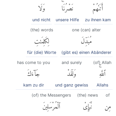
أَتَىٰهُمْ
نَصْرُنَاۚ
وَلَا
und nicht
unsere Hilfe
zu ihnen kam
(the) words
one (can) alter
مُبَدِّلَ
لِكَلِمَٰتِ
für (die) Worte
(gibt es) einen Abänderer
has come to you
and surely
(of) Allah
ٱللَّهِۚ
وَلَقَدْ
جَآءَكَ
kam zu dir
und ganz gewiss
Allahs
(of) the Messengers
(the) news
of
مِن
نَّبَإِى۟
ٱلْمُرْسَلِينَ