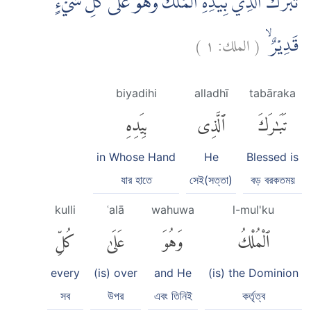
تَبٰرَكَ الَّذِيْ بِيَدِهِ الْمُلْكُۖ وَهُوَ عَلٰى كُلِّ شَيْءٍ
)
١
الملك:
(
قَدِيْرٌۙ
biyadihi
alladhī
tabāraka
تَبَٰرَكَ
ٱلَّذِى
بِيَدِهِ
in Whose Hand
He
Blessed is
যার হাতে
সেই(সত্তা)
বড় বরকতময়
kulli
ʿalā
wahuwa
l-mul'ku
ٱلْمُلْكُ
وَهُوَ
عَلَىٰ
كُلِّ
every
(is) over
and He
(is) the Dominion
সব
উপর
এবং তিনিই
কর্তৃত্ব