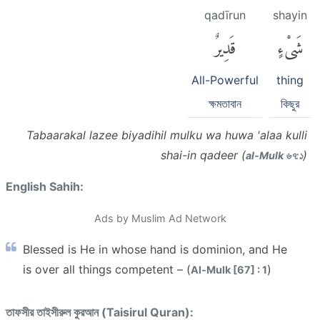
qadīrun
shayin
شَىْءٍ
قَدِيرٌ
All-Powerful
thing
ক্ষমতাবান
কিছুর
Tabaarakal lazee biyadihil mulku wa huwa 'alaa kulli
shai-in qadeer (
)
al-Mulk ৬৭:১
English Sahih:
Ads by Muslim Ad Network
Blessed is He in whose hand is dominion, and He
is over all things competent – (
)
Al-Mulk [67] : 1
তাফসীর তাইসীরুল কুরআন (Taisirul Quran):