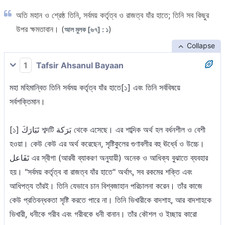
অতি মহান ও শ্রেষ্ঠ তিনি, সর্বময় কর্তৃত্ব ও রাজত্ব যাঁর হাতে; তিনি সব কিছুর
উপর ক্ষমতাবান। (
)
আল মুলক [৬৭] : ১
Collapse
1
Tafsir Ahsanul Bayaan
মহা মহিমান্বিত তিনি সর্বময় কর্তৃত্ব যাঁর হাতে[১] এবং তিনি সর্ববিষয়ে
সর্বশক্তিমান।
[১] تَبَارَكَ শব্দটি بَرَكة থেকে এসেছে। এর শাব্দিক অর্থ হল বর্ধনশীল ও বেশী
হওয়া। কেউ কেউ এর অর্থ করেছেন, সৃষ্টিকুলের গুণাবলীর বহু ঊর্ধ্বে ও উচ্চে।
تَفَاعل এর স্বীগা (আরবী ব্যাকরণ অনুযায়ী) অনেক ও আধিক্য বুঝাতে ব্যবহার
হয়। "সর্বময় কর্তৃত্ব বা রাজত্ব যাঁর হাতে" অর্থাৎ, সব রকমের শক্তি এবং
আধিপত্য তাঁরই। তিনি যেভাবে চান বিশ্বজাহান পরিচালনা করেন। তাঁর কাজে
কেউ প্রতিবন্ধকতা সৃষ্টি করতে পারে না। তিনি ভিখারীকে বাদশাহ, আর বাদশাহকে
ভিখারী, ধনীকে গরীব এবং গরীবকে ধনী বানান। তাঁর কৌশল ও ইচ্ছায় কারো