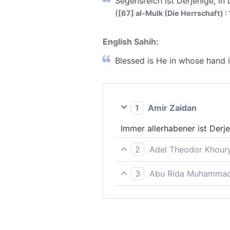
Segensreich ist Derjenige, in
(
[67] al-Mulk (Die Herrschaft) : 
English Sahih:
Blessed is He in whose hand i
1
Amir Zaidan
Immer allerhabener ist Derje
2
Adel Theodor Khour
Gesegnet sei der, in dessen
3
Abu Rida Muhammad 
Segensreich ist Der, in Des