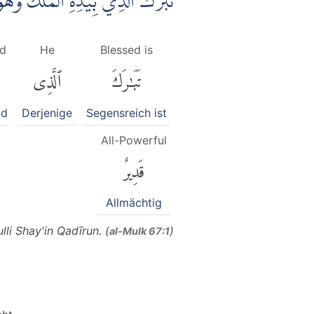
تَبٰرَكَ الَّذِيْ بِيَدِهِ الْمُلْكُۖ وَه
nd
He
Blessed is
تَبَٰرَكَ
ٱلَّذِى
nd
Derjenige
Segensreich ist
All-Powerful
قَدِيرٌ
Allmächtig
li Shay'in Qadīrun. (
)
al-Mulk 67:1