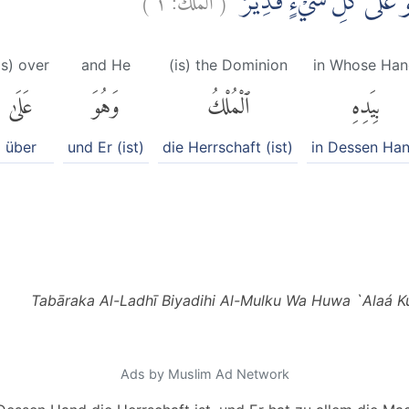
ُوَ عَلٰى كُلِّ شَيْءٍ قَدِيْرٌۙ
is) over
and He
(is) the Dominion
in Whose Ha
بِيَدِهِ
ٱلْمُلْكُ
وَهُوَ
عَلَىٰ
über
und Er (ist)
die Herrschaft (ist)
in Dessen Ha
Tabāraka Al-Ladhī Biyadihi Al-Mulku Wa Huwa `Alaá Kul
Ads by Muslim Ad Network