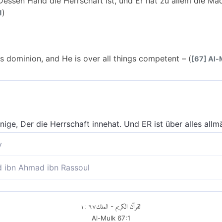
 Dessen Hand die Herrschaft ist, und Er hat zu allem die Mac
)
1
s dominion, and He is over all things competent – (
[67] Al-M
nige, Der die Herrschaft innehat. Und ER ist über alles allm
y
 Hand die Königsherrschaft ist! Und Er hat Macht zu allen D
ibn Ahmad ibn Rassoul
sen Hand die Herrschaft ruht; und Er hat Macht über alle Di
١
:
٦٧
الملك
القرآن الكريم
-
Al-Mulk
67
:
1