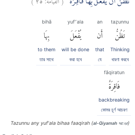
تَظُنُّ اَنْ يُّفْعَلَ بِهَا فَاقِرَةٌ ۗ
bihā
yuf'ʿala
an
taẓunnu
تَظُنُّ
أَن
يُفْعَلَ
بِهَا
to them
will be done
that
Thinking
তার সাথে
করা হবে
যে
ধারণা করবে
fāqiratun
فَاقِرَةٌ
backbreaking
কোমর চূর্ণ আচরণ
Tazunnu any yuf'ala bihaa faaqirah (
)
al-Q̈iyamah ৭৫:২৫