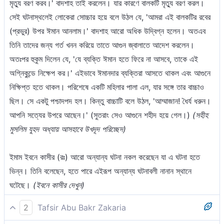
মৃত্যু বরণ করব।' বাদশাহ তাই করলেন। যার কারণে বালকটি মৃত্যু বরণ করল।
সেই ঘটনাস্থলেই লোকেরা সোচ্চার হয়ে বলে উঠল যে, 'আমরা এই বালকটির রবের
(প্রভুর) উপর ঈমান আনলাম।' বাদশাহ আরো অধিক উদ্বিগ্ন হলেন। অতএব
তিনি তাদের জন্য গর্ত খনন করিয়ে তাতে আগুন জ্বালাতে আদেশ করলেন।
অতঃপর হুকুম দিলেন যে, 'যে ব্যক্তি ঈমান হতে ফিরে না আসবে, তাকে এই
অগ্নিকুন্ডে নিক্ষেপ কর।' এইভাবে ঈমানদার ব্যক্তিরা আসতে থাকল এবং আগুনে
নিক্ষিপ্ত হতে থাকল। পরিশেষে একটি মহিলার পালা এল, যার সঙ্গে তার বাচ্চাও
ছিল। সে একটু পশ্চাদপদ হল। কিন্তু বাচ্চাটি বলে উঠল, 'আম্মাজান! ধৈর্য ধরুন।
আপনি সত্যের উপরে আছেন।' (সুতরাং সেও আগুনে শহীদ হয়ে গেল।)
(সহীহ
মুসলিম যুহদ অধ্যায় আসহাবে উখদূদ পরিচ্ছেদ)
ইমাম ইবনে কাসীর (রঃ) আরো অন্যান্য ঘটনা নকল করেছেন যা এ ঘটনা হতে
ভিন্ন। তিনি বলেছেন, হতে পারে এইরূপ অন্যান্য ঘটনাবলী নানান স্থানে
ঘটেছে।
(ইবনে কাসীর দেখুন)
2
Tafsir Abu Bakr Zakaria