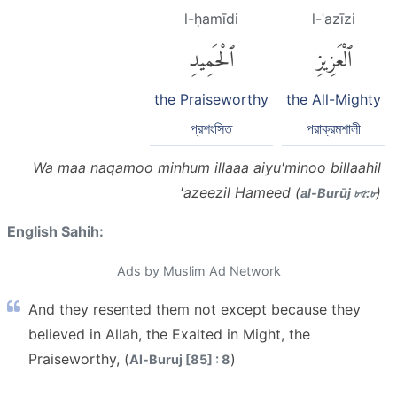
l-ḥamīdi
l-ʿazīzi
ٱلْعَزِيزِ
ٱلْحَمِيدِ
the Praiseworthy
the All-Mighty
প্রশংসিত
পরাক্রমশালী
Wa maa naqamoo minhum illaaa aiyu'minoo billaahil
'azeezil Hameed (
)
al-Burūj ৮৫:৮
English Sahih:
Ads by Muslim Ad Network
And they resented them not except because they
believed in Allah, the Exalted in Might, the
Praiseworthy, (
)
Al-Buruj [85] : 8