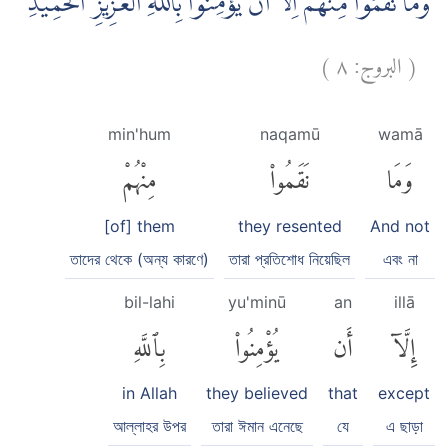
وَمَا نَقَمُوْا مِنْهُمْ اِلَّآ اَنْ يُّؤْمِنُوْا بِاللّٰهِ الْعَزِيْزِ الْحَمِيْدِۙ
)
٨
البروج:
(
min'hum
naqamū
wamā
وَمَا
نَقَمُوا۟
مِنْهُمْ
[of] them
they resented
And not
তাদের থেকে (অন্য কারণে)
তারা প্রতিশোধ নিয়েছিল
এবং না
bil-lahi
yu'minū
an
illā
إِلَّآ
أَن
يُؤْمِنُوا۟
بِٱللَّهِ
in Allah
they believed
that
except
আল্লাহর উপর
তারা ঈমান এনেছে
যে
এ ছাড়া