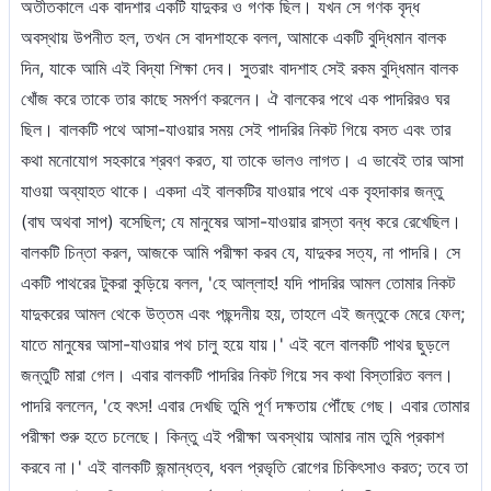
অতীতকালে এক বাদশার একটি যাদুকর ও গণক ছিল। যখন সে গণক বৃদ্ধ
অবস্থায় উপনীত হল, তখন সে বাদশাহকে বলল, আমাকে একটি বুদ্ধিমান বালক
দিন, যাকে আমি এই বিদ্যা শিক্ষা দেব। সুতরাং বাদশাহ সেই রকম বুদ্ধিমান বালক
খোঁজ করে তাকে তার কাছে সমর্পণ করলেন। ঐ বালকের পথে এক পাদরিরও ঘর
ছিল। বালকটি পথে আসা-যাওয়ার সময় সেই পাদরির নিকট গিয়ে বসত এবং তার
কথা মনোযোগ সহকারে শ্রবণ করত, যা তাকে ভালও লাগত। এ ভাবেই তার আসা
যাওয়া অব্যাহত থাকে। একদা এই বালকটির যাওয়ার পথে এক বৃহদাকার জন্তু
(বাঘ অথবা সাপ) বসেছিল; যে মানুষের আসা-যাওয়ার রাস্তা বন্ধ করে রেখেছিল।
বালকটি চিন্তা করল, আজকে আমি পরীক্ষা করব যে, যাদুকর সত্য, না পাদরি। সে
একটি পাথরের টুকরা কুড়িয়ে বলল, 'হে আল্লাহ! যদি পাদরির আমল তোমার নিকট
যাদুকরের আমল থেকে উত্তম এবং পছন্দনীয় হয়, তাহলে এই জন্তুকে মেরে ফেল;
যাতে মানুষের আসা-যাওয়ার পথ চালু হয়ে যায়।' এই বলে বালকটি পাথর ছুড়লে
জন্তুটি মারা গেল। এবার বালকটি পাদরির নিকট গিয়ে সব কথা বিস্তারিত বলল।
পাদরি বললেন, 'হে বৎস! এবার দেখছি তুমি পূর্ণ দক্ষতায় পৌঁছে গেছ। এবার তোমার
পরীক্ষা শুরু হতে চলেছে। কিন্তু এই পরীক্ষা অবস্থায় আমার নাম তুমি প্রকাশ
করবে না।' এই বালকটি জন্মান্ধত্ব, ধবল প্রভৃতি রোগের চিকিৎসাও করত; তবে তা