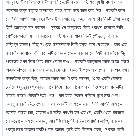
আল্লাহর উপর বিশ্বাসের উপর শর্ত রেখেই করত। এই শর্তানুযায়ী বাদশার এক
সহচরের অন্ধ চক্ষুকে আল্লাহর কাছে দু'আ করে ভাল করে দিল। বালকটি বলত
যে, 'যদি আপনি আল্লাহর উপর ঈমান আনেন, তাহলে আমি তাঁর নিকট দু'আ করব;
তিনি আরোগ্য দান করবেন।' সুতরাং সে আল্লাহর নিকট প্রার্থনা জানালে তিনি
রোগীকে আরোগ্য দান করতেন। এই খবর বাদশাহর নিকট পৌঁছলে, তিনি বড়
উদ্বিগ্ন হলেন। কিছু সংখ্যক ঈমানদারকে তিনি হত্যা করে ফেললেন। আর এই
বালকটির ব্যাপারে তিনি কয়েকটি লোককে ডেকে বললেন যে, 'এই বালকটিকে উঁচু
পাহাড়ের উপর নিয়ে গিয়ে নিচে ফেলে দাও।' বালকটি আল্লাহর কাছে দু'আ করলে
পাহাড় কাঁপতে লাগল; যার কারণে সে ছাড়া সকলেই পড়ে মারা গেল। বাদশাহ তখন
বালকটিকে অন্য কিছু লোকের কাছে সমর্পণ করে বললেন, 'একে একটি নৌকায়
চড়িয়ে সমুদ্রের মধ্যস্থলে নিয়ে গিয়ে তাতে নিক্ষেপ কর।' সেখানেও বালকটির
দু'আর কারণে নৌকাটি উল্টে গেল। যার ফলে সকলে পানিতে ডুবে মারা গেল।
কিন্তু বালকটি বেঁচে গেল। এবার বালকটি বাদশাকে বলল, 'যদি আপনি আমাকে
হত্যাই করতে চান, তাহলে এর সঠিক পদ্ধতি হল এই যে, একটি খোলা ময়দানে
লোকদেরকে জমায়েত করুন, আর 'বিসমিল্লাহি রাব্বিল গুলাম' (অর্থাৎ, বালকের
প্রভুর নামে আরম্ভ করছি) বলে আমার প্রতি তীর নিক্ষেপ করুন; দেখবেন আমি