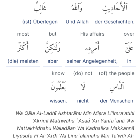
ٱلْأَحَادِيثِۚ
وَٱللَّهُ
غَالِبٌ
(ist) Überlegen
Und Allah
der Geschichten.
most
but
His affairs
over
عَلَىٰٓ
أَمْرِهِۦ
وَلَٰكِنَّ
أَكْثَرَ
(die) meisten
aber
seiner Angelegenheit,
in
know
(do) not
(of) the people
ٱلنَّاسِ
لَا
يَعْلَمُونَ
wissen.
nicht
der Menschen
Wa Qāla Al-Ladhī Ashtarāhu Min Mişra Li'imra'atihi
'Akrimī Mathwāhu `Asaá 'An Yanfa`anā 'Aw
Nattakhidhahu Waladāan Wa Kadhalika Makkannā
Liyūsufa Fī Al-'Arđi Wa Linu`allimahu Min Ta'wīli Al-