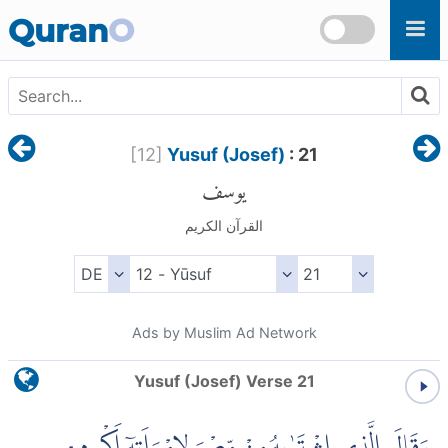
Skip to main content
Quran
O
[
12
]
Yusuf (Josef)
: 21
يوسف
القرآن الكريم
Ads by Muslim Ad Network
Yusuf (Josef) Verse 21