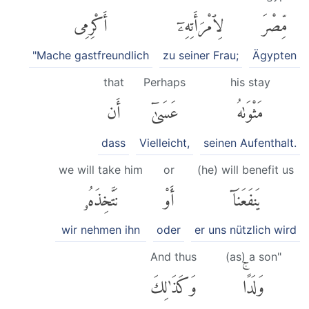
مِّصْرَ
لِٱمْرَأَتِهِۦٓ
أَكْرِمِى
"Mache gastfreundlich
zu seiner Frau;
Ägypten
that
Perhaps
his stay
مَثْوَىٰهُ
عَسَىٰٓ
أَن
dass
Vielleicht,
seinen Aufenthalt.
we will take him
or
(he) will benefit us
يَنفَعَنَآ
أَوْ
نَتَّخِذَهُۥ
wir nehmen ihn
oder
er uns nützlich wird
And thus
(as) a son"
وَلَدًاۚ
وَكَذَٰلِكَ