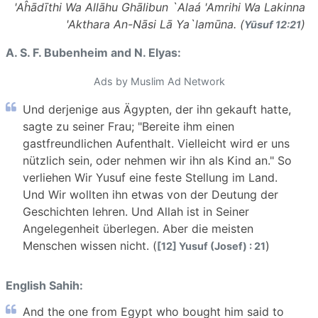
'Aĥādīthi Wa Allāhu Ghālibun `Alaá 'Amrihi Wa Lakinna
'Akthara An-Nāsi Lā Ya`lamūna. (
)
Yūsuf 12:21
A. S. F. Bubenheim and N. Elyas:
Ads by Muslim Ad Network
Und derjenige aus Ägypten, der ihn gekauft hatte,
sagte zu seiner Frau; "Bereite ihm einen
gastfreundlichen Aufenthalt. Vielleicht wird er uns
nützlich sein, oder nehmen wir ihn als Kind an." So
verliehen Wir Yusuf eine feste Stellung im Land.
Und Wir wollten ihn etwas von der Deutung der
Geschichten lehren. Und Allah ist in Seiner
Angelegenheit überlegen. Aber die meisten
Menschen wissen nicht. (
)
[12] Yusuf (Josef) : 21
English Sahih:
And the one from Egypt who bought him said to