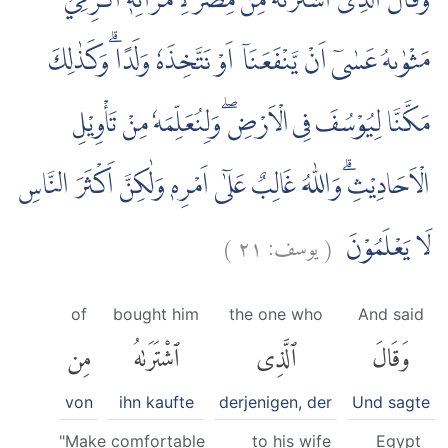
وَقَالَ الَّذِى اشْتَرٰىهُ مِنْ مِّصْرَ لِامْرَاَتِهٖٓ اَكْرِمِيْ
مَثْوٰىهُ عَسٰىٓ اَنْ يَّنْفَعَنَآ اَوْ نَتَّخِذَهٗ وَلَدًا ۗوَكَذٰلِكَ
مَكَّنَّا لِيُوْسُفَ فِى الْاَرْضِۖ وَلِنُعَلِّمَهٗ مِنْ تَأْوِيْلِ
الْاَحَادِيْثِۗ وَاللّٰهُ غَالِبٌ عَلٰٓى اَمْرِهٖ وَلٰكِنَّ اَكْثَرَ النَّاسِ
)
٢١
يوسف:
(
لَا يَعْلَمُوْنَ
of
bought him
the one who
And said
وَقَالَ
ٱلَّذِى
ٱشْتَرَىٰهُ
مِن
von
ihn kaufte
derjenigen, der
Und sagte
"Make comfortable
to his wife
Egypt