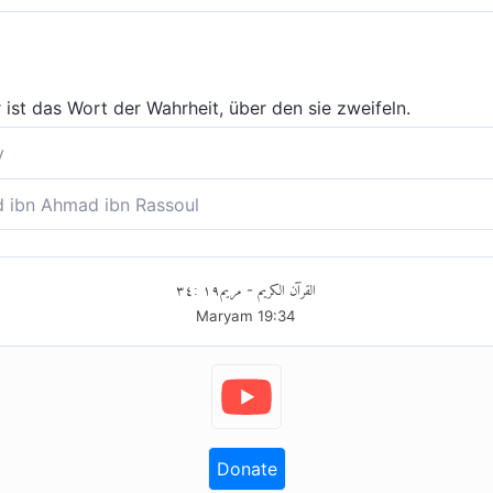
r ist das Wort der Wahrheit, über den sie zweifeln.
y
as. Es ist das Wort der Wahrheit, woran sie zweifeln.
ibn Ahmad ibn Rassoul
ia (dies ist) eine Aussage der Wahrheit, über die sie uneins 
٣٤
:
١٩
مريم
القرآن الكريم
-
Maryam
19
:
34
Donate