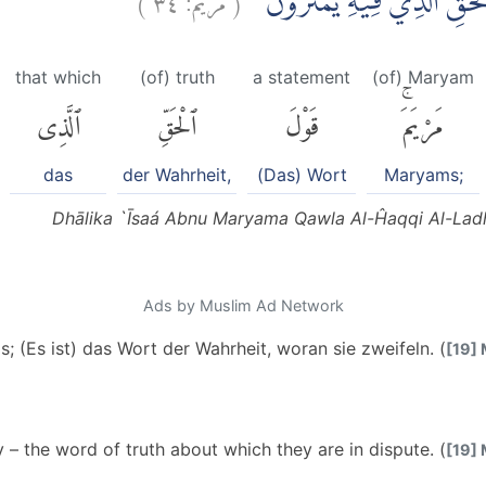
ْحَقِّ الَّذِيْ فِيْهِ يَمْتَرُوْنَ
that which
(of) truth
a statement
(of) Maryam
مَرْيَمَۚ
قَوْلَ
ٱلْحَقِّ
ٱلَّذِى
das
der Wahrheit,
(Das) Wort
Maryams;
Dhālika `Īsaá Abnu Maryama Qawla Al-Ĥaqqi Al-Ladhī
Ads by Muslim Ad Network
s; (Es ist) das Wort der Wahrheit, woran sie zweifeln. (
[19] 
y – the word of truth about which they are in dispute. (
[19] 