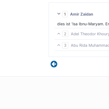
1
Amir Zaidan
dies ist 'Isa Ibnu-Maryam. E
2
Adel Theodor Khour
Das ist Jesus, der Sohn Mari
3
Abu Rida Muhammad 
Dies ist Jesus, Sohn der Mar