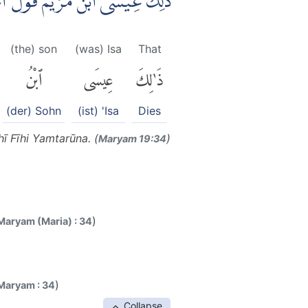
ذٰلِكَ عِيْسَى ابْنُ مَرْيَمَ ۚقَوْلَ ال
(the) son
(was) Isa
That
ذَٰلِكَ
عِيسَى
ٱبْنُ
(der) Sohn
(ist) 'Isa
Dies
 Fīhi Yamtarūna. (
)
Maryam 19:34
)
Maryam (Maria) : 34
)
Maryam : 34
Collapse