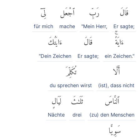
قَالَ
رَبِّ
ٱجْعَل
لِّىٓ
für mich
mache
"Mein Herr,
Er sagte;
ءَايَةًۚ
قَالَ
ءَايَتُكَ
"Dein Zeichen
Er sagte;
ein Zeichen."
أَلَّا
تُكَلِّمَ
du sprechen wirst
(ist), dass nicht
ٱلنَّاسَ
ثَلَٰثَ
لَيَالٍ
Nächte
drei
(zu) den Menschen
سَوِيًّا