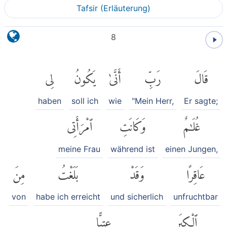
Tafsir (Erläuterung)
8
قَالَ
رَبِّ
أَنَّىٰ
يَكُونُ
لِى
haben
soll ich
wie
"Mein Herr,
Er sagte;
غُلَٰمٌ
وَكَانَتِ
ٱمْرَأَتِى
meine Frau
während ist
einen Jungen,
عَاقِرًا
وَقَدْ
بَلَغْتُ
مِنَ
von
habe ich erreicht
und sicherlich
unfruchtbar
ٱلْكِبَرِ
عِتِيًّا