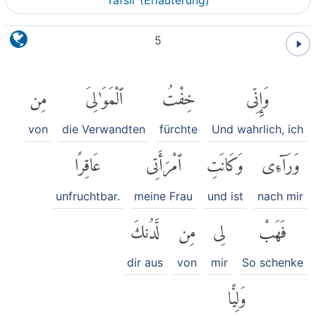
Tafsir (Erläuterung)
5
وَإِنِّى
خِفْتُ
ٱلْمَوَٰلِىَ
مِن
von
die Verwandten
fürchte
Und wahrlich, ich
وَرَآءِى
وَكَانَتِ
ٱمْرَأَتِى
عَاقِرًا
unfruchtbar.
meine Frau
und ist
nach mir
فَهَبْ
لِى
مِن
لَّدُنكَ
dir aus
von
mir
So schenke
وَلِيًّا