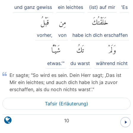
und ganz gewiss
ein leichtes
(ist) auf mir
'Es
خَلَقْتُكَ
مِن
قَبْلُ
vorher,
von
habe ich dich erschaffen
وَلَمْ
تَكُ
شَيْـًٔا
etwas.'"
du warst
während nicht
Er sagte; "So wird es sein. Dein Herr sagt; ,Das ist
Mir ein leichtes; und auch dich habe Ich ja zuvor
erschaffen, als du noch nichts warst'."
Tafsir (Erläuterung)
10