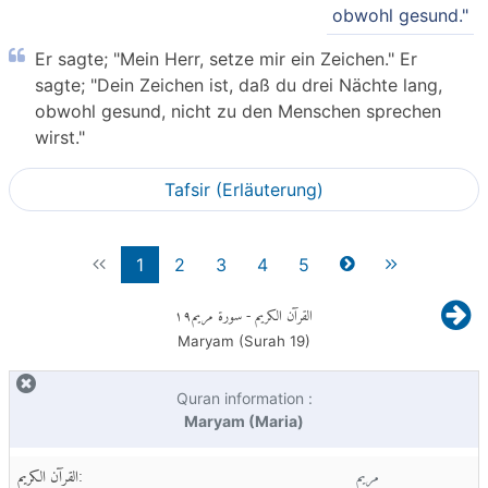
obwohl gesund."
Er sagte; "Mein Herr, setze mir ein Zeichen." Er
sagte; "Dein Zeichen ist, daß du drei Nächte lang,
obwohl gesund, nicht zu den Menschen sprechen
wirst."
Tafsir (Erläuterung)
1
2
3
4
5
١٩
- سورة مريم
القرآن الكريم
Maryam (Surah
19
)
Quran information :
Maryam (Maria)
مريم
القرآن الكريم: