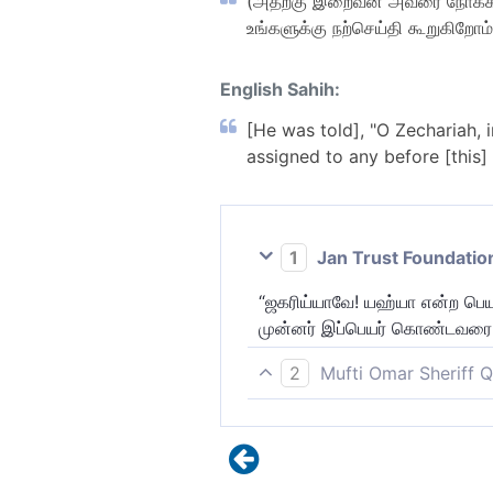
(அதற்கு இறைவன் அவரை நோக்கி)
உங்களுக்கு நற்செய்தி கூறுகிறோ
English Sahih:
[He was told], "O Zechariah,
assigned to any before [this]
1
Jan Trust Foundatio
“ஜகரிய்யாவே! யஹ்யா என்ற பெயர
முன்னர் இப்பெயர் கொண்டவரை 
2
Mufti Omar Sheriff Q
ஸகரிய்யாவே! நிச்சயமாக நாம் 
அதற்கு ஒப்பானவரை (அந்த பெய