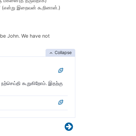
ரு மகனை(த் தருவதாக)
ை" (என்று இறைவன் கூறினான்.)
 be John. We have not
Collapse
நற்செய்தி கூறுகிறோம். இதற்கு
் பெயர் யஹ்யா. இதற்கு முன்