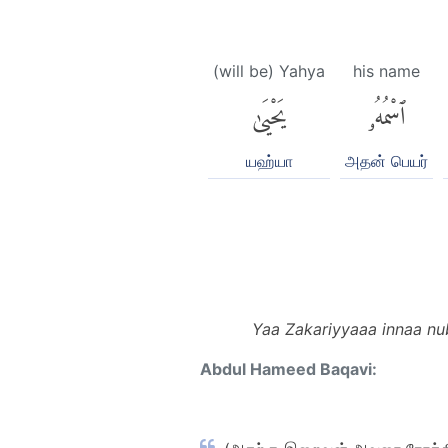
(will be) Yahya
his name
ٱسْمُهُۥ
يَحْيَىٰ
யஹ்யா
அதன் பெயர்
Yaa Zakariyyaaa innaa nu
Abdul Hameed Baqavi: