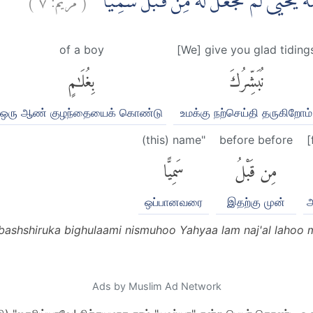
اسْمُهٗ يَحْيٰىۙ لَمْ نَجْعَلْ لَّهٗ مِنْ قَبْلُ سَمِيًّا
of a boy
[We] give you glad tiding
نُبَشِّرُكَ
بِغُلَٰمٍ
ஒரு ஆண் குழந்தையைக் கொண்டு
உமக்கு நற்செய்தி தருகிறோம்
(this) name"
before before
[
مِن قَبْلُ
سَمِيًّا
ஒப்பானவரை
இதற்கு முன்
அ
bashshiruka bighulaami nismuhoo Yahyaa lam naj'al lahoo 
Ads by Muslim Ad Network