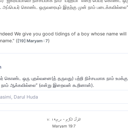
 "ஜகரிய்யாவே! நிச்சயமாக நாம் "யஹ்யா" என்ற பெயர் கொண்ட ஒ
ம். அப்பெயர் கொண்ட ஒருவரையும் இதற்கு முன் நாம் படைக்கவில்ல
 indeed We give you good tidings of a boy whose name will
 name." (
)
[19] Maryam : 7
n
் கொண்ட ஒரு புதல்வனை(த் தருவது) பற்றி நிச்சயமாக நாம் உமக்கு 
நாம் ஆக்கவில்லை” (என்று இறைவன் கூறினான்).
asimi, Darul Huda
உமக்கு ஒரு ஆண் குழந்தையைக் கொண்டு நற்செய்தி தருகிறோம். அதன
ர் உடையவரை) நாம் படைக்கவில்லை.
٧
:
١٩
مريم
القرآن الكريم
-
Maryam
19
:
7