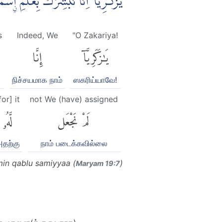
يٰزَكَرِيَّآ اِنَّا نُبَشِّرُكَ بِغُلٰمِ ِۨ
s
Indeed, We
"O Zakariya!
يَٰزَكَرِيَّآ
إِنَّا
நிச்சயமாக நாம்
ஸகரிய்யாவே!
for] it
not We (have) assigned
لَمْ نَجْعَل
لَّهُۥ
தற்கு
நாம் படைக்கவில்லை
min qablu samiyyaa (
)
Maryam 19:7