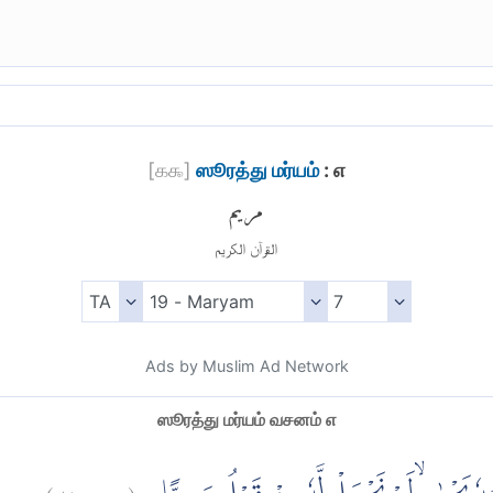
[
௧௯
]
ஸூரத்து மர்யம்
: ௭
مريم
القرآن الكريم
Ads by Muslim Ad Network
ஸூரத்து மர்யம் வசனம் ௭
)
٧
مريم:
(