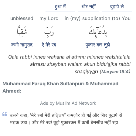
हुआ मैं
और नहीं
बुढ़ापे से
unblessed
my Lord
in (my) supplication (to) You
بِدُعَآئِكَ
رَبِّ
شَقِيًّا
कभी नामुराद
ऐ मेरे रब
पुकार कर तुझे
Q
a
la rabbi innee wahana al'a
th
mu minnee wa
i
shta'ala
a
l
rrasu shayban walam akun bidu'
a
ika rabbi
shaqiyy
a
n
(
)
Maryam 19:4
Muhammad Faruq Khan Sultanpuri & Muhammad
Ahmed:
Ads by Muslim Ad Network
उसने कहा, 'मेरे रब! मेरी हड्डियाँ कमज़ोर हो गई और सिर बुढापे से
भड़क उठा। और मेरे रब! तुझे पुकारकर मैं कभी बेनसीब नहीं रहा