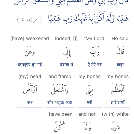
قَالَ رَبِّ اِنِّيْ وَهَنَ الْعَظْمُ مِنِّيْ وَاشْتَعَلَ الرَّأْسُ
)
٤
مريم:
(
شَيْبًا وَّلَمْ اَكُنْۢ بِدُعَاۤىِٕكَ رَبِّ شَقِيًّا
(have) weakened
Indeed, [I]
"My Lord!
He said
قَالَ
رَبِّ
إِنِّى
وَهَنَ
कमज़ोर हो गईं
बेशक मैं
ऐ मेरे रब
कहा
(my) head
and flared
my bones
my bones
ٱلْعَظْمُ
مِنِّى
وَٱشْتَعَلَ
ٱلرَّأْسُ
सर
और भड़क उठा
मेरी
हड्डियाँ
I have been
and not
(with) white
شَيْبًا
وَلَمْ
أَكُنۢ