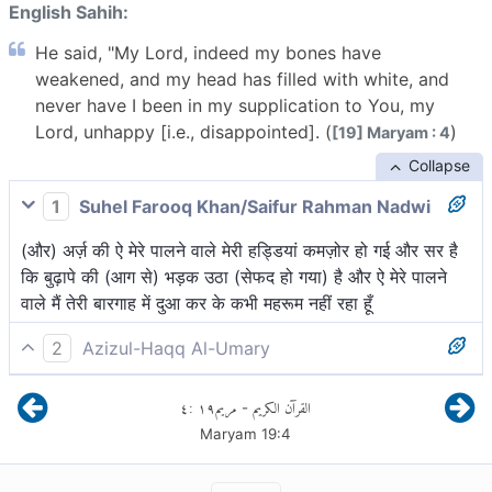
English Sahih:
He said, "My Lord, indeed my bones have
weakened, and my head has filled with white, and
never have I been in my supplication to You, my
Lord, unhappy [i.e., disappointed]. (
)
[19] Maryam : 4
Collapse
1
Suhel Farooq Khan/Saifur Rahman Nadwi
(और) अर्ज़ की ऐ मेरे पालने वाले मेरी हड्डियां कमज़ोर हो गई और सर है
कि बुढ़ापे की (आग से) भड़क उठा (सेफद हो गया) है और ऐ मेरे पालने
वाले मैं तेरी बारगाह में दुआ कर के कभी महरूम नहीं रहा हूँ
2
Azizul-Haqq Al-Umary
उसने कहाः मेरे पालनहार! मेरी अस्थियाँ निर्बल हो गयीं, सिर बुढ़ापे से
٤
:
١٩
مريم
القرآن الكريم
-
सफेद[1] हो गया है तथा मेरे पालनहार! कभी ऐसा नहीं हुआ कि तुझसे
Maryam
19
:
4
प्रार्थना करके निष्फल हुआ हूँ।