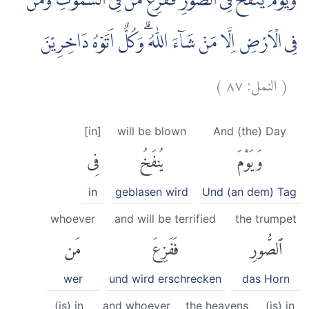
وَيَوْمَ يُنْفَخُ فِى الصُّوْرِ فَفَزِعَ مَنْ فِى السَّمٰوٰتِ وَمَنْ
فِى الْاَرْضِ اِلَّا مَنْ شَاۤءَ اللّٰهُ ۗوَكُلٌّ اَتَوْهُ دَاخِرِيْنَ
)
٨٧
النمل:
(
[in]
will be blown
And (the) Day
وَيَوْمَ
يُنفَخُ
فِى
in
geblasen wird
Und (an dem) Tag
whoever
and will be terrified
the trumpet
ٱلصُّورِ
فَفَزِعَ
مَن
wer
und wird erschrecken
das Horn
(is) in
and whoever
the heavens
(is) in