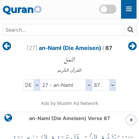
Skip to main content
Quran
O
[
27
]
an-Naml (Die Ameisen)
: 87
النمل
القرآن الكريم
Ads by Muslim Ad Network
an-Naml (Die Ameisen) Verse 87