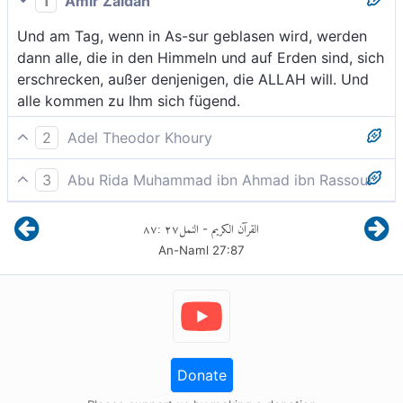
1
Amir Zaidan
Und am Tag, wenn in As-sur geblasen wird, werden
dann alle, die in den Himmeln und auf Erden sind, sich
erschrecken, außer denjenigen, die ALLAH will. Und
alle kommen zu Ihm sich fügend.
2
Adel Theodor Khoury
Und am Tag, da in die Trompete geblasen wird und
3
Abu Rida Muhammad ibn Ahmad ibn Rassoul
die erschrecken, die in den Himmeln und die auf der
Und an dem Tage, wenn in den Sur gestoßen wird,
Erde sind, außer denen, die Gott will. Und alle
٨٧
:
٢٧
النمل
القرآن الكريم
-
hat jeder mit dem Schrecken zu kämpfen, der in den
kommen demütig zu Ihm.
An-Naml
27
:
87
Himmeln und der auf Erden ist, ausgenommen der,
den Allah will. Und alle sollen demütig zu Ihm
kommen.
Donate