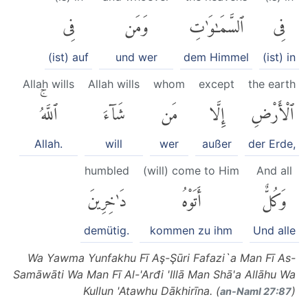
فِى
ٱلسَّمَٰوَٰتِ
وَمَن
فِى
(ist) auf
und wer
dem Himmel
(ist) in
Allah wills
Allah wills
whom
except
the earth
ٱلْأَرْضِ
إِلَّا
مَن
شَآءَ
ٱللَّهُۚ
Allah.
will
wer
außer
der Erde,
humbled
(will) come to Him
And all
وَكُلٌّ
أَتَوْهُ
دَٰخِرِينَ
demütig.
kommen zu ihm
Und alle
Wa Yawma Yunfakhu Fī Aş-Şūri Fafazi`a Man Fī As-
Samāwāti Wa Man Fī Al-'Arđi 'Illā Man Shā'a Allāhu Wa
Kullun 'Atawhu Dākhirīna. (
)
an-Naml 27:87