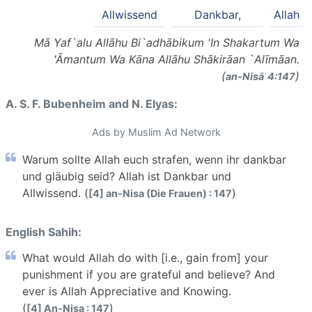
Allwissend
Dankbar,
Allah
Mā Yaf`alu Allāhu Bi`adhābikum 'In Shakartum Wa
'Āmantum Wa Kāna Allāhu Shākirāan `Alīmāan.
(
)
an-Nisāʾ 4:147
A. S. F. Bubenheim and N. Elyas:
Ads by Muslim Ad Network
Warum sollte Allah euch strafen, wenn ihr dankbar
und gläubig seid? Allah ist Dankbar und
Allwissend. (
)
[4] an-Nisa (Die Frauen) : 147
English Sahih:
What would Allah do with [i.e., gain from] your
punishment if you are grateful and believe? And
ever is Allah Appreciative and Knowing.
(
)
[4] An-Nisa : 147