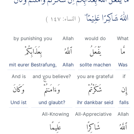
مَا يَفْعَلُ اللّٰهُ بِعَذَابِكُمْ اِنْ شَكَرْتُمْ وَاٰمَنْتُمْۗ وَكَانَ
)
١٤٧
النساء:
(
اللّٰهُ شَاكِرًا عَلِيْمًا ۔
by punishing you
Allah
would do
What
مَّا
يَفْعَلُ
ٱللَّهُ
بِعَذَابِكُمْ
mit eurer Bestrafung,
Allah
sollte machen
Was
And is
and you believe?
you are grateful
if
إِن
شَكَرْتُمْ
وَءَامَنتُمْۚ
وَكَانَ
Und ist
und glaubt?
ihr dankbar seid
falls
All-Knowing
All-Appreciative
Allah
ٱللَّهُ
شَاكِرًا
عَلِيمًا