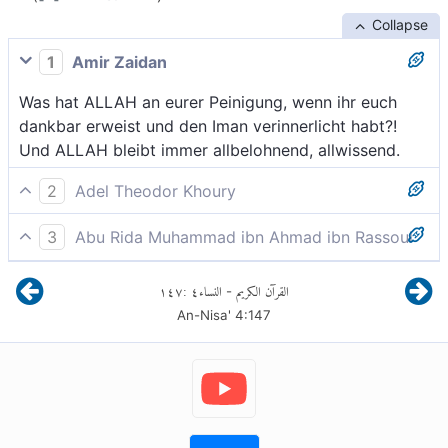
Collapse
1
Amir Zaidan
Was hat ALLAH an eurer Peinigung, wenn ihr euch
dankbar erweist und den Iman verinnerlicht habt?!
Und ALLAH bleibt immer allbelohnend, allwissend.
2
Adel Theodor Khoury
Warum sollte Gott euch peinigen, wenn ihr dankbar
3
Abu Rida Muhammad ibn Ahmad ibn Rassoul
und gläubig seid? Und Gott zeigt sich erkenntlich und
Was wird Allah aus eurer Bestrafung machen, wenn ihr
weiß Bescheid.
١٤٧
:
٤
النساء
القرآن الكريم
-
dankbar seid und glaubt? Und Allah ist Dankend,
An-Nisa'
4
:
147
Allwissend.