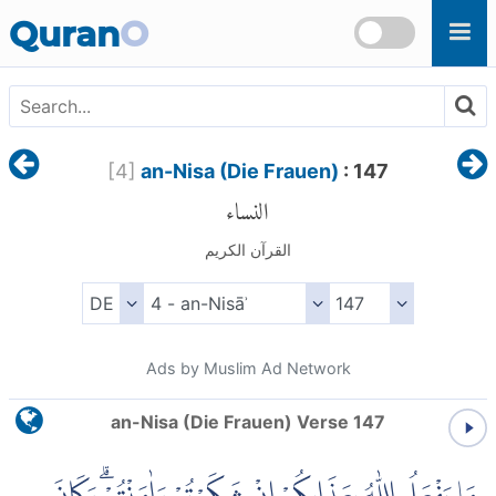
Skip to main content
Quran
O
[
4
]
an-Nisa (Die Frauen)
: 147
النساء
القرآن الكريم
Ads by Muslim Ad Network
an-Nisa (Die Frauen) Verse 147