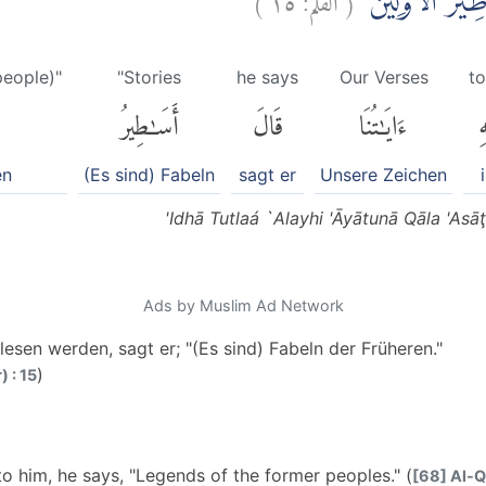
ِيْرُ الْاَوَّلِيْنَۗ
people)"
"Stories
he says
Our Verses
to
ِ
ءَايَٰتُنَا
قَالَ
أَسَٰطِيرُ
en
(Es sind) Fabeln
sagt er
Unsere Zeichen
'Idhā Tutlaá `Alayhi 'Āyātunā Qāla 'Asāţ
Ads by Muslim Ad Network
sen werden, sagt er; "(Es sind) Fabeln der Früheren."
)
 : 15
o him, he says, "Legends of the former peoples." (
[68] Al-Q