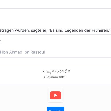
tragen wurden, sagte er; "Es sind Legenden der Früheren."
y
lesen werden, sagt er; «Die Fabeln der Früheren.»
ibn Ahmad ibn Rassoul
rse verlesen werden; "(Dies sind) Fabeln der Alten!"
١٥
:
٦٨
القلم
القرآن الكريم
-
Al-Qalam
68
:
15