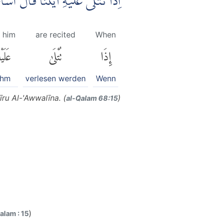
اِذَا تُتْلٰى عَلَيْهِ اٰيٰتُنَا قَالَ اَسَاط
 him
are recited
When
إِذَا
تُتْلَىٰ
عَلَيْه
ihm
verlesen werden
Wenn
īru Al-'Awwalīna. (
)
al-Q̈alam 68:15
)
alam : 15