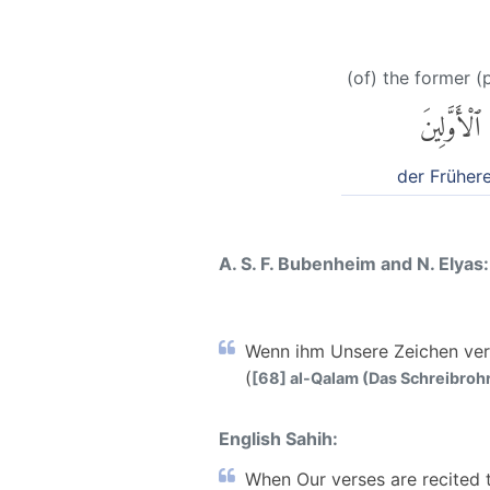
(of) the former (
ٱلْأَوَّلِينَ
der Früher
A. S. F. Bubenheim and N. Elyas:
Wenn ihm Unsere Zeichen verle
(
[68] al-Qalam (Das Schreibrohr)
English Sahih:
When Our verses are recited t