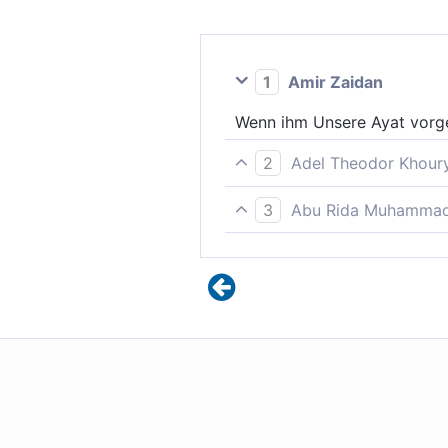
1
Amir Zaidan
Wenn ihm Unsere Ayat vorge
2
Adel Theodor Khour
Wenn ihm unsere Zeichen ver
3
Abu Rida Muhammad 
sagt er, wenn ihm Unsere Ve