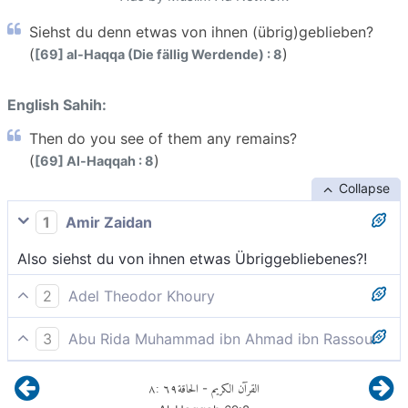
Siehst du denn etwas von ihnen (übrig)geblieben?
(
)
[69] al-Haqqa (Die fällig Werdende) : 8
English Sahih:
Then do you see of them any remains?
(
)
[69] Al-Haqqah : 8
Collapse
1
Amir Zaidan
Also siehst du von ihnen etwas Übriggebliebenes?!
2
Adel Theodor Khoury
Kannst du denn etwas sehen, was von ihnen
3
Abu Rida Muhammad ibn Ahmad ibn Rassoul
übriggeblieben wäre?
Siehst du von ihnen einen übrig (geblieben)?
٨
:
٦٩
الحاقة
القرآن الكريم
-