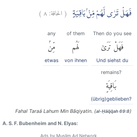
)
٨
الحاقة:
(
فَهَلْ تَرٰى لَهُمْ مِّنْۢ بَاقِيَةٍ
any
of them
Then do you see
فَهَلْ تَرَىٰ
لَهُم
مِّنۢ
etwas
von ihnen
Und siehst du
remains?
بَاقِيَةٍ
(übrig)geblieben?
Fahal Taraá Lahum Min Bāqiyatin. (
)
al-Ḥāq̈q̈ah 69:8
A. S. F. Bubenheim and N. Elyas:
Ads by Muslim Ad Network