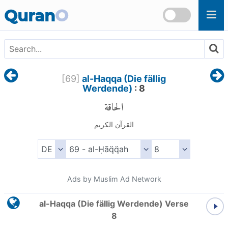
Skip to main content
Quran
O
[
69
]
al-Haqqa (Die fällig
Werdende)
: 8
الحاقة
القرآن الكريم
Ads by Muslim Ad Network
al-Haqqa (Die fällig Werdende) Verse
8