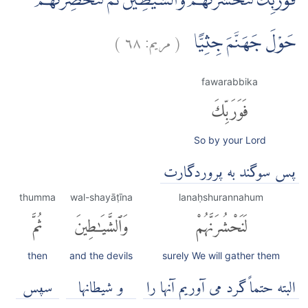
فَوَرَبِّكَ لَنَحْشُرَنَّهُمْ وَالشَّيٰطِيْنَ ثُمَّ لَنُحْضِرَنَّهُمْ
(
مريم:
٦٨
)
حَوْلَ جَهَنَّمَ جِثِيًّا
fawarabbika
فَوَرَبِّكَ
So by your Lord
پس سوگند به پروردگارت
thumma
wal-shayāṭīna
lanaḥshurannahum
لَنَحْشُرَنَّهُمْ
وَٱلشَّيَٰطِينَ
ثُمَّ
then
and the devils
surely We will gather them
البته حتماً گرد می آوریم آنها را
و شیطانها
سپس