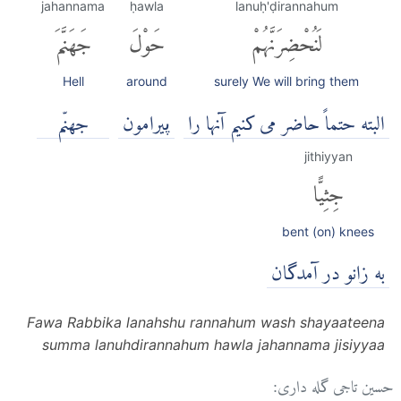
jahannama
ḥawla
lanuḥ'ḍirannahum
لَنُحْضِرَنَّهُمْ
حَوْلَ
جَهَنَّمَ
Hell
around
surely We will bring them
البته حتماً حاضر می کنیم آنها را
پیرامون
جهنّم
jithiyyan
جِثِيًّا
bent (on) knees
به زانو در آمدگان
Fawa Rabbika lanahshu rannahum wash shayaateena
summa lanuhdirannahum hawla jahannama jisiyyaa
حسین تاجی گله داری: