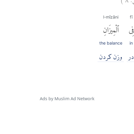
l-mīzāni
fī
فِى
ٱلْمِيزَانِ
the balance
in
در
وزن کردن
Ads by Muslim Ad Network