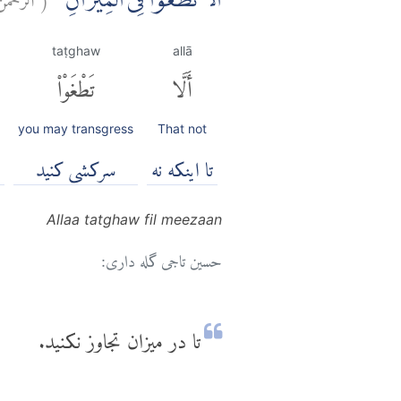
اَلَّا تَطْغَوْا فِى الْمِيْزَانِ
taṭghaw
allā
أَلَّا
تَطْغَوْا۟
you may transgress
That not
تا اینکه نه
سرکشی کنید
Allaa tatghaw fil meezaan
حسین تاجی گله داری:
تا در میزان تجاوز نکنید.