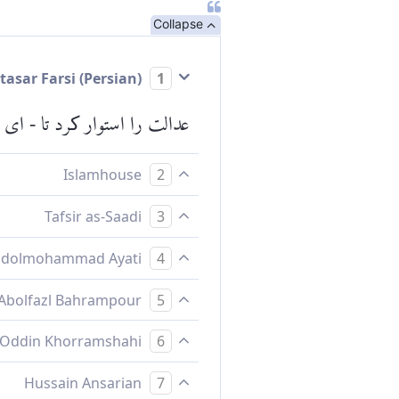
Collapse
Mokhtasar Farsi (Persian)
1
عدالت را استوار کرد تا - ای 
Islamhouse
2
[ای مردم، چنین کرد] تا در وز
Tafsir as-Saadi
3
:13 for complete tafsir.
Abdolmohammad Ayati
4
تا در ترازو تجاوز مكنيد
Abolfazl Bahrampour
5
تا در وزن كردن خلاف نكنيد
Baha Oddin Khorramshahi
6
از بهر آنکه در ترازو از حد تج
Hussain Ansarian
7