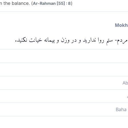
n the balance. (
)
Ar-Rahman [55] : 8
مردم- ستم روا ندارید و در وزن و پیمانه خیانت نکنید.
ن و پیمانه، [به یکدیگر] ستم نکنید؛
Please check ayah 55
اوز مکنید