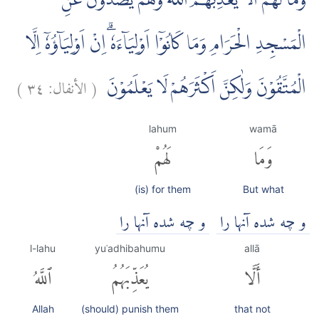
وَمَا لَهُمْ اَلَّا يُعَذِّبَهُمُ اللّٰهُ وَهُمْ يَصُدُّوْنَ عَنِ
الْمَسْجِدِ الْحَرَامِ وَمَا كَانُوْٓا اَوْلِيَاۤءَهٗۗ اِنْ اَوْلِيَاۤؤُهٗٓ اِلَّا
(
الأنفال:
٣٤
)
الْمُتَّقُوْنَ وَلٰكِنَّ اَكْثَرَهُمْ لَا يَعْلَمُوْنَ
lahum
wamā
وَمَا
لَهُمْ
(is) for them
But what
و چه شده آنها را
و چه شده آنها را
l-lahu
yuʿadhibahumu
allā
أَلَّا
يُعَذِّبَهُمُ
ٱللَّهُ
Allah
(should) punish them
that not