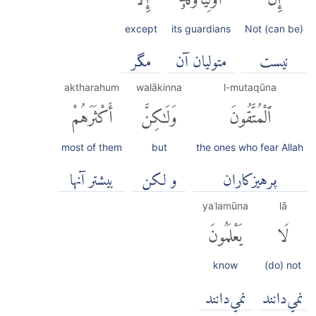
except
its guardians
Not (can be)
نیست
متولیان آن
مگر
aktharahum
walākinna
l-mutaqūna
ٱلْمُتَّقُونَ
وَلَٰكِنَّ
أَكْثَرَهُمْ
most of them
but
the ones who fear Allah
پرهيزكاران
و لكن
بیشتر آنها
yaʿlamūna
lā
لَا
يَعْلَمُونَ
know
(do) not
نمي‌دانند
نمي‌دانند