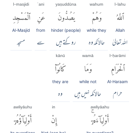
l-masjidi
ʿani
yaṣuddūna
wahum
l-lahu
ٱللَّهُ
وَهُمْ
يَصُدُّونَ
عَنِ
ٱلْمَسْجِدِ
Al-Masjid
from
hinder (people)
while they
Allah
اللہ تعالیٰ
حالانکہ وہ
روکتے ہیں
سے
مسجد
kānū
wamā
l-ḥarāmi
ٱلْحَرَامِ
وَمَا
كَانُوٓا۟
they are
while not
Al-Haraam
حرام
حالانکہ نہیں ہیں
وہ
awliyāuhu
in
awliyāahu
أَوْلِيَآءَهُۥٓۚ
إِنْ
أَوْلِيَآؤُهُۥٓ
its guardians
Not (can be)
its guardians?