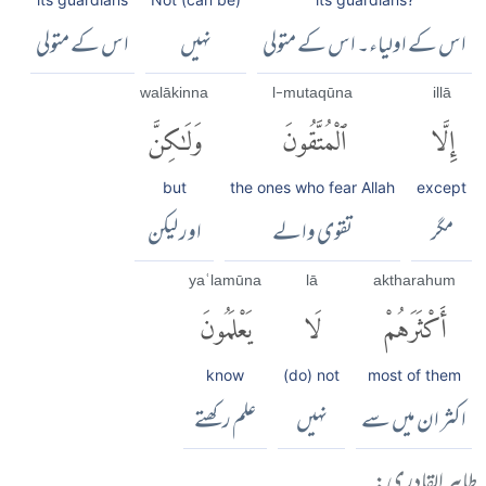
اس کے اولیاء۔ اس کے متولی
نہیں
اس کے متولی
walākinna
l-mutaqūna
illā
إِلَّا
ٱلْمُتَّقُونَ
وَلَٰكِنَّ
but
the ones who fear Allah
except
مگر
تقوی والے
اور لیکن
yaʿlamūna
lā
aktharahum
أَكْثَرَهُمْ
لَا
يَعْلَمُونَ
know
(do) not
most of them
اکثر ان میں سے
نہیں
علم رکھتے
طاہر القادری: