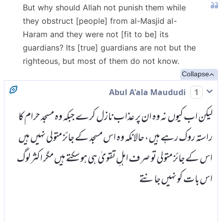
But why should Allah not punish them while
they obstruct [people] from al-Masjid al-
Haram and they were not [fit to be] its
guardians? Its [true] guardians are not but the
righteous, but most of them do not know.
Collapse
Abul A'ala Maududi
1
لیکن اب کیوں نہ وہ ان پر عذاب نازل کرے جبکہ وہ مسجد حرام کا
راستہ روک رہے ہیں، حالانکہ وہ اس مسجد کے جائز متولی نہیں ہیں
اس کے جائز متولی تو صرف اہلِ تقویٰ ہی ہو سکتے ہیں مگر اکثر لوگ
اس بات کو نہیں جانتے