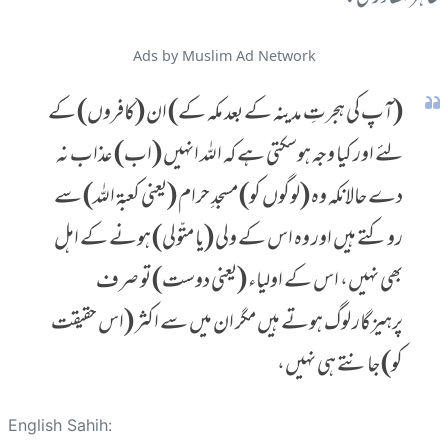
Ads by Muslim Ad Network
(آپ کی ہجرتِ مدینہ کے بعد مکہ کے) ان (کافروں) کے
لئے اور کیا وجہ ہوسکتی ہے کہ اللہ انہیں (اب) عذاب نہ
دے حالانکہ وہ (لوگوں کو) مسجدِ حرام (یعنی کعبۃ اللہ) سے
روکتے ہیں اور وہ اس کے ولی (یا متّولی) ہونے کے اہل
بھی نہیں، اس کے اولیاء (یعنی دوست) تو صرف
پرہیزگار لوگ ہوتے ہیں مگر ان میں سے اکثر (اس حقیقت
کو) جانتے ہی نہیں،
English Sahih: