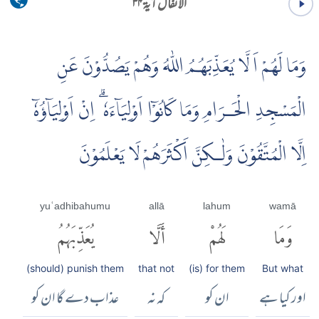
الانفال آية ۳۴
وَمَا لَهُمْ اَ لَّا يُعَذِّبَهُمُ اللّٰهُ وَهُمْ يَصُدُّوْنَ عَنِ
الْمَسْجِدِ الْحَـرَامِ وَمَا كَانُوْۤا اَوْلِيَاۤءَهٗ ۗ اِنْ اَوْلِيَاۤؤُهٗۤ
اِلَّا الْمُتَّقُوْنَ وَلٰـكِنَّ اَكْثَرَهُمْ لَا يَعْلَمُوْنَ
yuʿadhibahumu
allā
lahum
wamā
وَمَا
لَهُمْ
أَلَّا
يُعَذِّبَهُمُ
(should) punish them
that not
(is) for them
But what
اور کیا ہے
ان کو
کہ نہ
عذاب دے گا ان کو