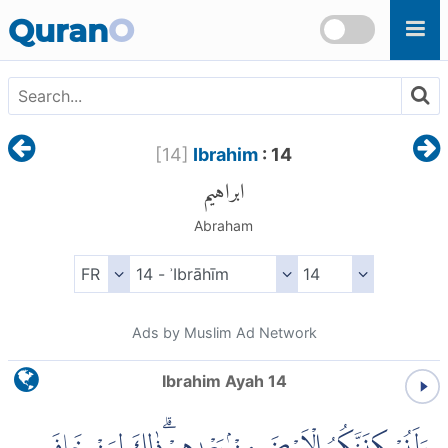
Skip to main content
Quran
O
[
14
]
Ibrahim
: 14
ابراهيم
Abraham
Ads by Muslim Ad Network
Ibrahim Ayah 14