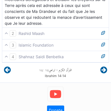
Terre après cela est adressée à ceux qui sont
conscients de Ma Grandeur et du fait que Je les
observe et qui redoutent la menace d’avertissement
que Je leur adresse.
2
Rashid Maash
14 et vous établir après leur disparition dans leur
3
Islamic Foundation
pays. Telle est la récompense réservée à ceux qui
et Nous vous donnerons le pays pour y habiter à leur
redoutent de comparaître devant Moi et craignent
4
Shahnaz Saidi Benbetka
suite. Voilà pour ceux qui redoutent Ma rencontre et
Mes menaces. »
et en vérité, Nous vous établirons dans le pays à leur
craignent Mes menaces. »
١٤
:
١٤
ابراهيم
القرآن الكريم
-
disparition. Il en sera ainsi pour quiconque redoute de
Ibrahim
14
:
14
comparaître devant Moi et redoute Ma menace »
Donate