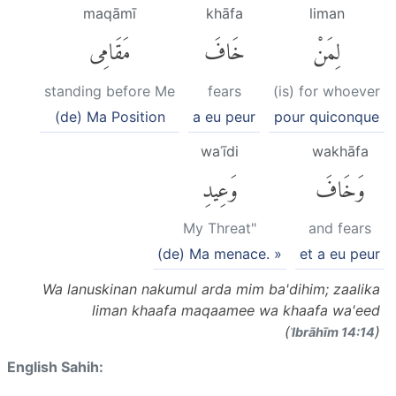
maqāmī
khāfa
liman
لِمَنْ
خَافَ
مَقَامِى
standing before Me
fears
(is) for whoever
(de) Ma Position
a eu peur
pour quiconque
waʿīdi
wakhāfa
وَخَافَ
وَعِيدِ
My Threat"
and fears
(de) Ma menace. »
et a eu peur
Wa lanuskinan nakumul arda mim ba'dihim; zaalika
liman khaafa maqaamee wa khaafa wa'eed
(
)
ʾIbrāhīm 14:14
English Sahih: