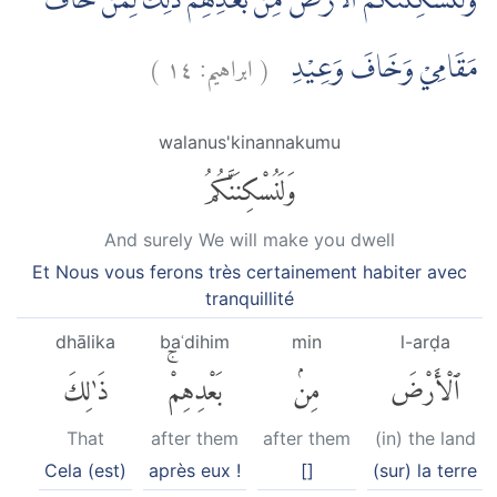
وَلَنُسْكِنَنَّكُمُ الْاَرْضَ مِنْۢ بَعْدِهِمْ ۗذٰلِكَ لِمَنْ خَافَ
)
١٤
ابراهيم:
(
مَقَامِيْ وَخَافَ وَعِيْدِ
walanus'kinannakumu
وَلَنُسْكِنَنَّكُمُ
And surely We will make you dwell
Et Nous vous ferons très certainement habiter avec
tranquillité
dhālika
baʿdihim
min
l-arḍa
ٱلْأَرْضَ
مِنۢ
بَعْدِهِمْۚ
ذَٰلِكَ
That
after them
after them
(in) the land
Cela (est)
après eux !
[]
(sur) la terre