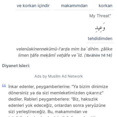
ve korkan içindir
makamımdan
korkan
My Threat"
وَعِيدِ
tehdidimden
velenüskinennekümü-l'arḍa mim ba`dihim. ẕâlike
limen ḫâfe meḳâmî veḫâfe ve`îd. (
)
ʾIbrāhīm 14:14
Diyanet Isleri:
Ads by Muslim Ad Network
İnkar edenler, peygamberlerine: "Ya bizim dinimize
dönersiniz ya da sizi memleketimizden çıkarırız"
dediler. Rableri peygamberlere: "Biz, haksızlık
edenleri yok edeceğiz, onlardan sonra yeryüzüne
sizi yerleştireceğiz. Bu, makamımdan ve