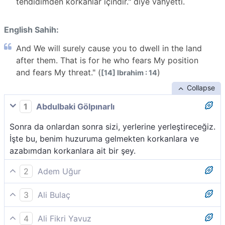
tehdidimden korkanlar içindir." diye vahyetti.
English Sahih:
And We will surely cause you to dwell in the land
after them. That is for he who fears My position
and fears My threat." (
)
[14] Ibrahim : 14
Collapse
1
Abdulbaki Gölpınarlı
Sonra da onlardan sonra sizi, yerlerine yerleştireceğiz.
İşte bu, benim huzuruma gelmekten korkanlara ve
azabımdan korkanlara ait bir şey.
2
Adem Uğur
Ve (ey inananlar!) Onlardan sonra sizi mutlaka o yerde
3
Ali Bulaç
yerleştireceğiz. İşte bu, makamımdan korkan ve
"Ve onlardan sonra sizi o arza mutlaka
tehdidimden sakınan kimselere mahsustur.
4
Ali Fikri Yavuz