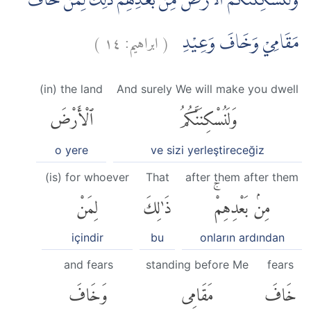
وَلَنُسْكِنَنَّكُمُ الْاَرْضَ مِنْۢ بَعْدِهِمْ ۗذٰلِكَ لِمَنْ خَافَ
)
١٤
ابراهيم:
(
مَقَامِيْ وَخَافَ وَعِيْدِ
(in) the land
And surely We will make you dwell
وَلَنُسْكِنَنَّكُمُ
ٱلْأَرْضَ
o yere
ve sizi yerleştireceğiz
(is) for whoever
That
after them after them
مِنۢ بَعْدِهِمْۚ
ذَٰلِكَ
لِمَنْ
içindir
bu
onların ardından
and fears
standing before Me
fears
خَافَ
مَقَامِى
وَخَافَ