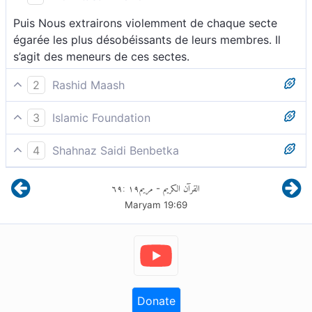
Puis Nous extrairons violemment de chaque secte
égarée les plus désobéissants de leurs membres. Il
s’agit des meneurs de ces sectes.
2
Rashid Maash
69 Nous arracherons alors de chaque groupe ceux
3
Islamic Foundation
qui furent les plus rebelles au Tout
Nous détacherons de chaque groupe ceux qui étaient
Miséricordieux[800].
4
Shahnaz Saidi Benbetka
les plus acharnés[311] contre le Tout Clément
[800] Qui seront châtiés en premier, expliquent certains
puis Nous arracherons à chaque groupe, ceux qui
٦٩
:
١٩
مريم
القرآن الكريم
exégètes.
-
auront été les plus arrogants à l’égard du
Maryam
19
:
69
Miséricordieux
Donate