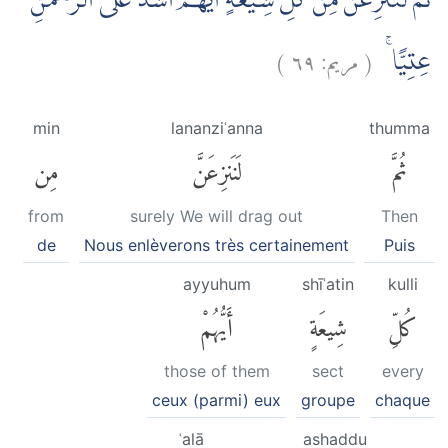
ثُمَّ لَنَنْزِعَنَّ مِنْ كُلِّ شِيْعَةٍ اَيُّهُمْ اَشَدُّ عَلَى الرَّحْمٰنِ
)
٦٩
مريم:
(
عِتِيًّا ۚ
min
lananziʿanna
thumma
ثُمَّ
لَنَنزِعَنَّ
مِن
from
surely We will drag out
Then
de
Nous enlèverons très certainement
Puis
ayyuhum
shīʿatin
kulli
كُلِّ
شِيعَةٍ
أَيُّهُمْ
those of them
sect
every
ceux (parmi) eux
groupe
chaque
ʿalā
ashaddu