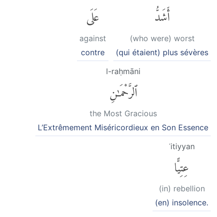
أَشَدُّ
عَلَى
against
(who were) worst
contre
(qui étaient) plus sévères
l-raḥmāni
ٱلرَّحْمَٰنِ
the Most Gracious
L’Extrêmement Miséricordieux en Son Essence
ʿitiyyan
عِتِيًّا
(in) rebellion
(en) insolence.