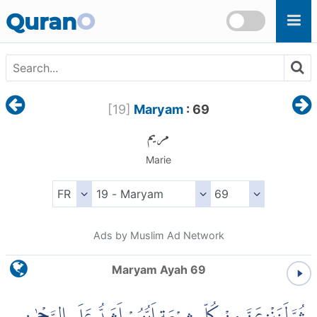
Skip to main content
Quran
O
[
19
]
Maryam
: 69
مريم
Marie
Ads by Muslim Ad Network
Maryam Ayah 69