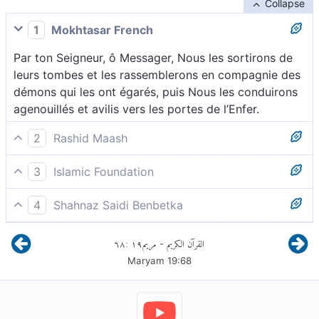
Collapse
1
Mokhtasar French
Par ton Seigneur, ô Messager, Nous les sortirons de
leurs tombes et les rassemblerons en compagnie des
démons qui les ont égarés, puis Nous les conduirons
agenouillés et avilis vers les portes de l’Enfer.
2
Rashid Maash
68 Par ton Seigneur ! Nous rassemblerons ceux qui
3
Islamic Foundation
renient la Résurrection, accompagnés de leurs
Par ton Seigneur ! (Sois sûr que) Nous rassemblerons
démons, puis les conduirons autour de la Géhenne où
4
Shahnaz Saidi Benbetka
et les hommes et les démons, et que Nous les ferons
ils se tiendront à genoux.
Par ton Seigneur, Nous les rassemblerons ainsi que
comparaître autour de la Géhenne, à genoux
٦٨
:
١٩
مريم
القرآن الكريم
-
les démons, et Nous les placerons agenouillés autour
Maryam
19
:
68
de la Géhenne