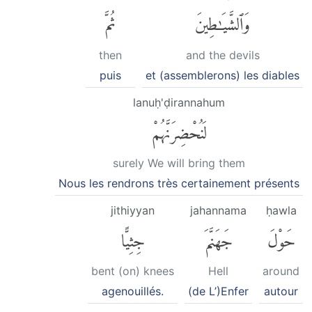
وَٱلشَّيَٰطِينَ
ثُمَّ
then
and the devils
puis
et (assemblerons) les diables
lanuḥ'ḍirannahum
لَنُحْضِرَنَّهُمْ
surely We will bring them
Nous les rendrons très certainement présents
jithiyyan
jahannama
ḥawla
حَوْلَ
جَهَنَّمَ
جِثِيًّا
bent (on) knees
Hell
around
agenouillés.
(de L’)Enfer
autour