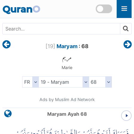
Skip to main content
Quran
O
[
19
]
Maryam
: 68
مريم
Marie
Ads by Muslim Ad Network
Maryam Ayah 68