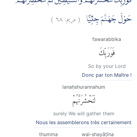
فَوَرَبِّكَ لَنَحْشُرَنَّهُمْ وَالشَّيٰطِيْنَ ثُمَّ لَنُحْضِرَنَّهُمْ
)
٦٨
مريم:
(
حَوْلَ جَهَنَّمَ جِثِيًّا
fawarabbika
فَوَرَبِّكَ
So by your Lord
Donc par ton Maître !
lanaḥshurannahum
لَنَحْشُرَنَّهُمْ
surely We will gather them
Nous les assemblerons très certainement
thumma
wal-shayāṭīna