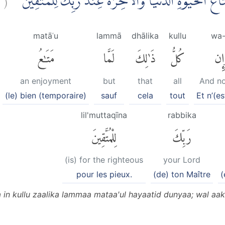
َتَاعُ الْحَيٰوةِ الدُّنْيَا ۗوَالْاٰخِرَةُ عِنْدَ رَبِّكَ لِلْمُتَّقِيْنَ
matāʿu
lammā
dhālika
kullu
wa-
إِن
كُلُّ
ذَٰلِكَ
لَمَّا
مَتَٰعُ
an enjoyment
but
that
all
And no
(le) bien (temporaire)
sauf
cela
tout
Et n’(e
lil'muttaqīna
rabbika
رَبِّكَ
لِلْمُتَّقِينَ
(is) for the righteous
your Lord
pour les pieux.
(de) ton Maître
(
in kullu zaalika lammaa mataa'ul hayaatid dunyaa; wal aak