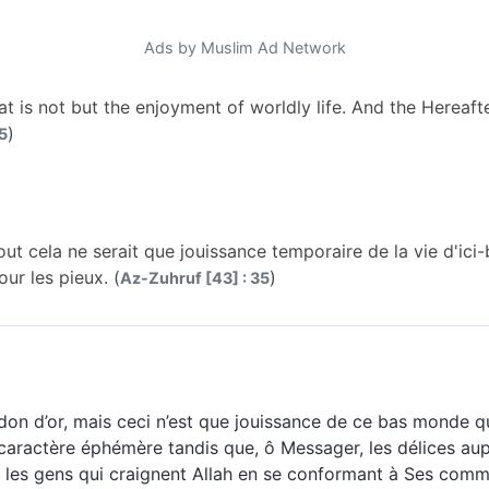
Ads by Muslim Ad Network
t is not but the enjoyment of worldly life. And the Hereafte
)
5
ut cela ne serait que jouissance temporaire de la vie d'ici-b
ur les pieux. (
)
Az-Zuhruf [43] : 35
 don d’or, mais ceci n’est que jouissance de ce bas monde qu
caractère éphémère tandis que, ô Messager, les délices au
ur les gens qui craignent Allah en se conformant à Ses co