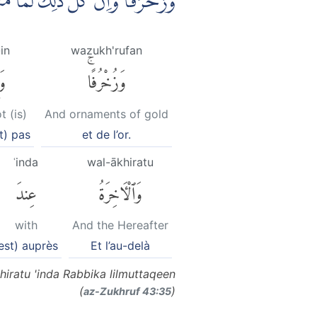
وَزُخْرُفًاۗ وَاِنْ كُلُّ ذٰلِكَ لَمَّا م ࣖ
in
wazukh'rufan
وَزُخْرُفًاۚ
وَ
t (is)
And ornaments of gold
st) pas
et de l’or.
ʿinda
wal-ākhiratu
وَٱلْءَاخِرَةُ
عِندَ
with
And the Hereafter
est) auprès
Et l’au-delà
hiratu 'inda Rabbika lilmuttaqeen
(
)
az-Zukhruf 43:35