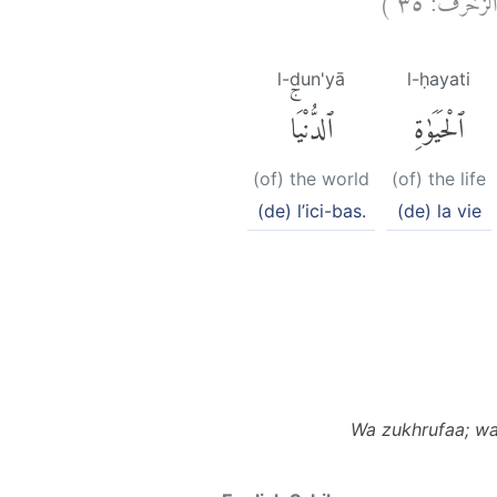
l-dun'yā
l-ḥayati
ٱلْحَيَوٰةِ
ٱلدُّنْيَاۚ
(of) the world
(of) the life
(de) l’ici-bas.
(de) la vie
Wa zukhrufaa; wa 