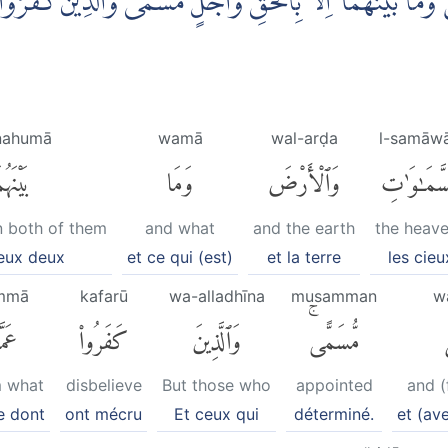
 بَيْنَهُمَآ اِلَّا بِالْحَقِّ وَاَجَلٍ مُّسَمًّىۗ وَالَّذِيْنَ كَفَرُوْا ع
nahumā
wamā
wal-arḍa
l-samāwā
سَّمَٰوَٰتِ
وَٱلْأَرْضَ
وَمَا
بَيْنَهُم
n both of them
and what
and the earth
the heav
eux deux
et ce qui (est)
et la terre
les cieu
mmā
kafarū
wa-alladhīna
musamman
w
مُّسَمًّىۚ
وَٱلَّذِينَ
كَفَرُوا۟
عَمَّ
m what
disbelieve
But those who
appointed
and (
e dont
ont mécru
Et ceux qui
déterminé.
et (av