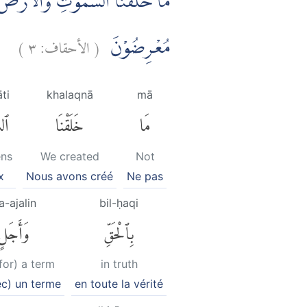
مَا خَلَقْنَا السَّمٰوٰتِ وَالْاَرْضَ وَمَا
)
٣
الأحقاف:
(
مُعْرِضُوْنَ
ti
khalaqnā
mā
مَا
خَلَقْنَا
ٱل
ens
We created
Not
x
Nous avons créé
Ne pas
a-ajalin
bil-ḥaqi
بِٱلْحَقِّ
وَأَجَلٍ
for) a term
in truth
ec) un terme
en toute la vérité