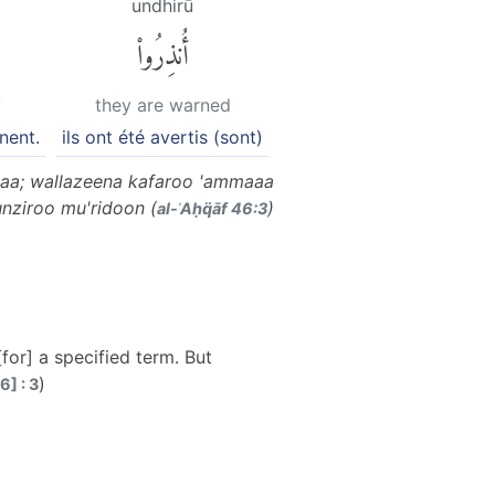
undhirū
أُنذِرُوا۟
y
they are warned
nent.
ils ont été avertis (sont)
aa; wallazeena kafaroo 'ammaaa
unziroo mu'ridoon (
)
al-ʾAḥq̈āf 46:3
or] a specified term. But
)
] : 3