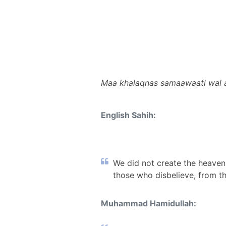
Maa khalaqnas samaawaati wal 
English Sahih:
We did not create the heavens
those who disbelieve, from th
Muhammad Hamidullah: