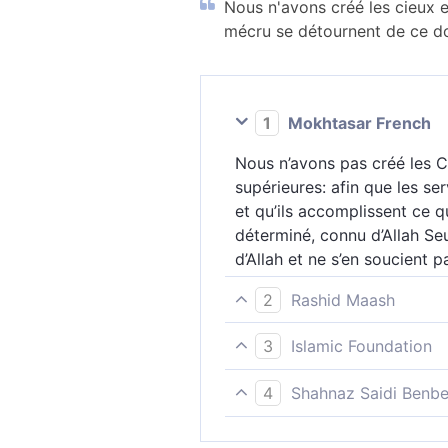
Nous n'avons créé les cieux et
mécru se détournent de ce don
1
Mokhtasar French
Nous n’avons pas créé les C
supérieures: afin que les ser
et qu’ils accomplissent ce q
déterminé, connu d’Allah Seu
d’Allah et ne s’en soucient p
2
Rashid Maash
3 Nous n’avons créé les cieu
3
Islamic Foundation
Les mécréants restent cepe
Nous n’avons créé les cieux,
4
Shahnaz Saidi Benbe
ceux qui ont mécru, bien qu’
Nous n’avons créé les Cieux,