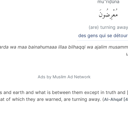
muʿ'riḍūna
مُعْرِضُونَ
(are) turning awa
des gens qui se détour
arda wa maa bainahumaaa illaa bilhaqqi wa ajalim musamm
Ads by Muslim Ad Network
 and earth and what is between them except in truth and [f
at of which they are warned, are turning away. (
Al-Ahqaf [46