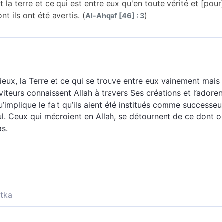
 la terre et ce qui est entre eux qu'en toute vérité et [pou
t ils ont été avertis. (
)
Al-Ahqaf [46] : 3
ieux, la Terre et ce qui se trouve entre eux vainement mais
viteurs connaissent Allah à travers Ses créations et l’adoren
u’implique le fait qu’ils aient été institués comme successeu
l. Ceux qui mécroient en Allah, se détournent de ce dont on
as.
x, la terre et ce qui se trouve entre eux que pour une juste 
ndant sourds à Nos avertissements.
 la terre et ce qui est entre eux qu’en toute vérité et pou
tka
ayant été avertis, s’éloignent et se détournent
 la Terre et les espaces compris entre eux qu’à dessein et 