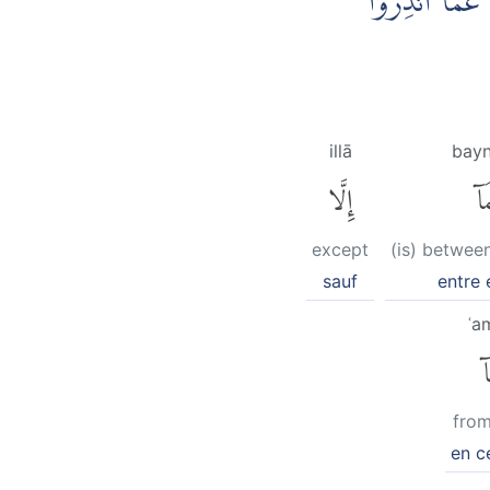
َمَّآ اُنْذِرُوْا
illā
bay
َآ
إِلَّا
except
(is) betwee
sauf
entre 
ʿa
آ
fro
en c