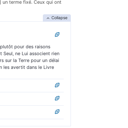
r] un terme fixé. Ceux qui ont
Collapse
 plutôt pour des raisons
t Seul, ne Lui associent rien
rs sur la Terre pour un délai
 les avertit dans le Livre
raison et un terme déjà fixé.
r un terme déjà nommé. Mais
pour un terme fixé, mais