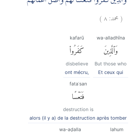
وَالَّذِيْنَ كَفَرُوْا فَتَعْسًا لَّهُمْ وَاَضَلَّ اَعْمَالَهُمْ
)
٨
محمد:
(
kafarū
wa-alladhīna
وَٱلَّذِينَ
كَفَرُوا۟
disbelieve
But those who
ont mécru,
Et ceux qui
fataʿsan
فَتَعْسًا
destruction is
alors (il y a) de la destruction après tomber
wa-aḍalla
lahum