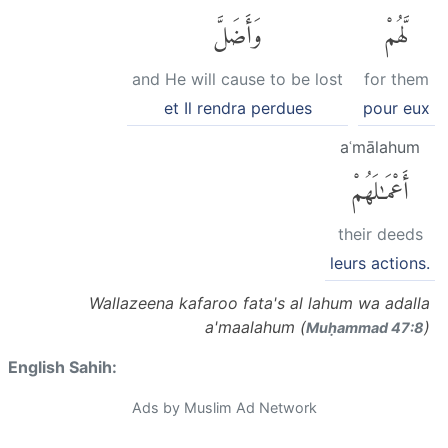
لَّهُمْ
وَأَضَلَّ
and He will cause to be lost
for them
et Il rendra perdues
pour eux
aʿmālahum
أَعْمَٰلَهُمْ
their deeds
leurs actions.
Wallazeena kafaroo fata's al lahum wa adalla
a'maalahum (
)
Muḥammad 47:8
English Sahih:
Ads by Muslim Ad Network