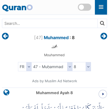
Skip to main content
Quran
O
[
47
]
Muhammed
: 8
محمد
Mouhammed
Ads by Muslim Ad Network
Muhammed Ayah 8