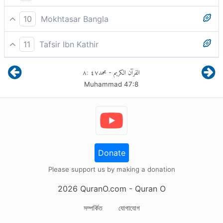
আর যারা কাফের, তাদের জন্য দুর্গতি রয়েছে এবং তিনি তাদের কর্ম নিষ্ফল করে
10
Mokhtasar Bangla
দেবেন।
৮. আর যারা আল্লাহ ও তদীয় রাসূলকে অবিশ্বাস করেছে তাদের জন্য রয়েছে ক্ষতি
11
Tafsir Ibn Kathir
ও ধ্বংস। আল্লাহ তাদের আমলের প্রতিদান বাতিল বলে ঘোষণা করেছেন।
Please check ayah 47:9 for complete tafsir.
٨
:
٤٧
محمد
القرآن الكريم
-
Muhammad
47
:
8
Donate
Please support us by making a donation
2026
QuranO.com
- Quran O
সম্পর্কিত
যোগাযোগ