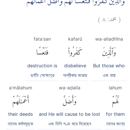
وَالَّذِيْنَ كَفَرُوْا فَتَعْسًا لَّهُمْ وَاَضَلَّ اَعْمَالَهُمْ
)
٨
محمد:
(
fataʿsan
kafarū
wa-alladhīna
وَٱلَّذِينَ
كَفَرُوا۟
فَتَعْسًا
destruction is
disbelieve
But those who
দুর্গতি সেক্ষেত্রে
অস্বীকার করেছে
এবং যারা
aʿmālahum
wa-aḍalla
lahum
لَّهُمْ
وَأَضَلَّ
أَعْمَٰلَهُمْ
their deeds
and He will cause to be lost
for them
তাদের কর্মসমূহকে
এবং তিনি পণ্ড করে দিয়েছেন
তাদের জন্যে