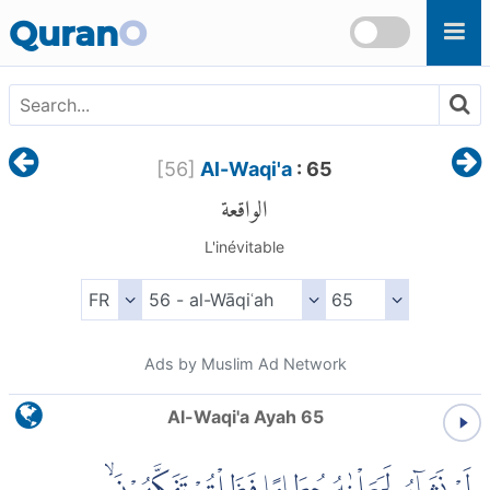
Skip to main content
Quran
O
[
56
]
Al-Waqi'a
: 65
الواقعة
L'inévitable
Ads by Muslim Ad Network
Al-Waqi'a Ayah 65