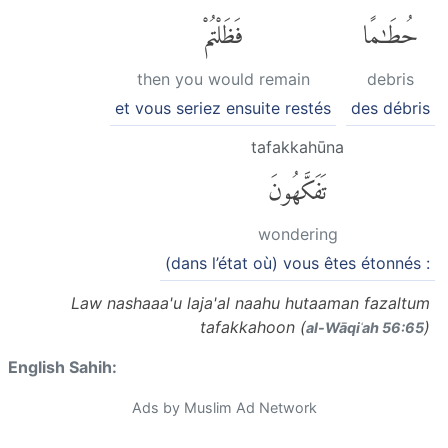
حُطَٰمًا
فَظَلْتُمْ
then you would remain
debris
et vous seriez ensuite restés
des débris
tafakkahūna
تَفَكَّهُونَ
wondering
(dans l’état où) vous êtes étonnés :
Law nashaaa'u laja'al naahu hutaaman fazaltum
tafakkahoon (
)
al-Wāqiʿah 56:65
English Sahih:
Ads by Muslim Ad Network