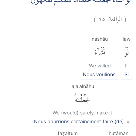
لَوْ نَشَاۤءُ لَجَعَلْنٰهُ حُطَامًا فَظَلْتُمْ تَفَكَّهُوْنَۙ
)
٦٥
الواقعة:
(
nashāu
law
لَوْ
نَشَآءُ
We willed
If
Nous voulions,
Si
lajaʿalnāhu
لَجَعَلْنَٰهُ
We (would) surely make it
Nous pourrions certainement faire (de) lui
faẓaltum
ḥuṭāman