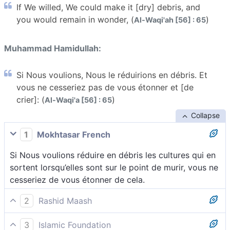
If We willed, We could make it [dry] debris, and
you would remain in wonder, (
)
Al-Waqi'ah [56] : 65
Muhammad Hamidullah:
Si Nous voulions, Nous le réduirions en débris. Et
vous ne cesseriez pas de vous étonner et [de
crier]: (
)
Al-Waqi'a [56] : 65
Collapse
1
Mokhtasar French
Si Nous voulions réduire en débris les cultures qui en
sortent lorsqu’elles sont sur le point de murir, vous ne
cesseriez de vous étonner de cela.
2
Rashid Maash
65 Si Nous le voulions, Nous le ferions sécher sur
3
Islamic Foundation