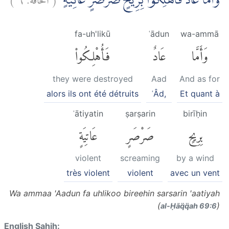
وَاَمَّا عَادٌ فَاُهْلِكُوْا بِرِيْحٍ صَرْصَرٍ عَاتِيَةٍۙ
fa-uh'likū
ʿādun
wa-ammā
وَأَمَّا
عَادٌ
فَأُهْلِكُوا۟
they were destroyed
Aad
And as for
alors ils ont été détruits
ʿÂd,
Et quant à
ʿātiyatin
ṣarṣarin
birīḥin
بِرِيحٍ
صَرْصَرٍ
عَاتِيَةٍ
violent
screaming
by a wind
très violent
violent
avec un vent
Wa ammaa 'Aadun fa uhlikoo bireehin sarsarin 'aatiyah
(
)
al-Ḥāq̈q̈ah 69:6
English Sahih: