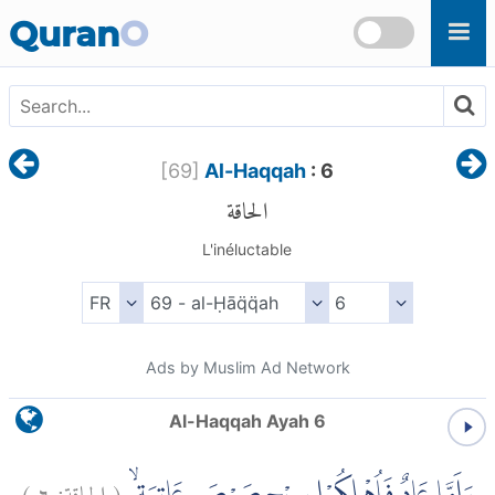
Skip to main content
Quran
O
[
69
]
Al-Haqqah
: 6
الحاقة
L'inéluctable
Ads by Muslim Ad Network
Al-Haqqah Ayah 6
)
٦
الحاقة:
(