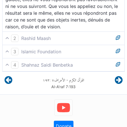
ni ne vous suivront. Que vous les appeliez ou non, le
résultat sera le même, elles ne vous répondront pas
car ce ne sont que des objets inertes, dénués de
raison, d’ouïe et de vision.
2
Rashid Maash
193 Si vous les invitez à suivre le droit chemin, ils
3
Islamic Foundation
resteront sourds à vos appels. Que vous les appeliez
Les appelleriez-vous vers la bonne direction (hudâ),
ou que vous gardiez le silence, ils ne sauraient vous
4
Shahnaz Saidi Benbetka
ils ne vous suivront pas. Pour vous, ce sera la même
suivre.
Les exhorteriez-vous à emprunter la Voie Droite,
chose : que vous les appeliez ou que vous vous
١٩٣
:
٧
الأعراف
القرآن الكريم
-
qu’ils ne vous suivraient pas. Que vous les exhortiez
taisiez
Al-A'raf
7
:
193
ou que vous gardiez vos distances avec eux, ils ne
l’emprunteront pas
Donate