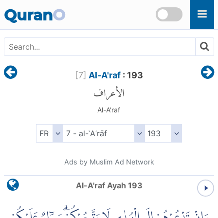
Skip to main content
Quran
O
[
7
]
Al-A'raf
: 193
الأعراف
Al-A'raf
Ads by Muslim Ad Network
Al-A'raf Ayah 193