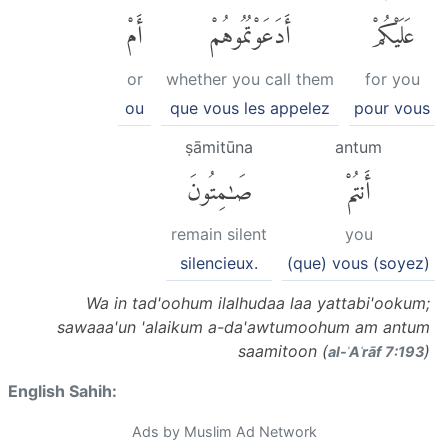
عَلَيْكُمْ
أَدَعَوْتُمُوهُمْ
أَمْ
or
whether you call them
for you
ou
que vous les appelez
pour vous
ṣāmitūna
antum
أَنتُمْ
صَٰمِتُونَ
remain silent
you
silencieux.
(que) vous (soyez)
Wa in tad'oohum ilalhudaa laa yattabi'ookum;
sawaaa'un 'alaikum a-da'awtumoohum am antum
saamitoon (
)
al-ʾAʿrāf 7:193
English Sahih:
Ads by Muslim Ad Network