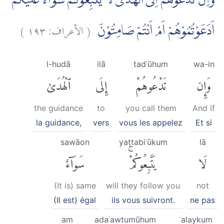
وَاِنْ تَدْعُوْهُمْ اِلَى الْهُدٰى لَا يَتَّبِعُوْكُمْۗ سَوَۤاءٌ عَلَيْكُمْ
)
١٩٣
الأعراف:
(
اَدَعَوْتُمُوْهُمْ اَمْ اَنْتُمْ صَامِتُوْنَ
l-hudā
ilā
tadʿūhum
wa-in
وَإِن
تَدْعُوهُمْ
إِلَى
ٱلْهُدَىٰ
the guidance
to
you call them
And if
la guidance,
vers
vous les appelez
Et si
sawāon
yattabiʿūkum
lā
لَا
يَتَّبِعُوكُمْۚ
سَوَآءٌ
(It is) same
will they follow you
not
(Il est) égal
ils vous suivront.
ne pas
am
adaʿawtumūhum
ʿalaykum