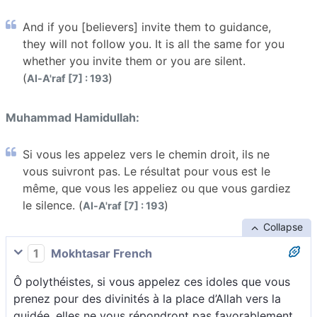
And if you [believers] invite them to guidance,
they will not follow you. It is all the same for you
whether you invite them or you are silent.
(
)
Al-A'raf [7] : 193
Muhammad Hamidullah:
Si vous les appelez vers le chemin droit, ils ne
vous suivront pas. Le résultat pour vous est le
même, que vous les appeliez ou que vous gardiez
le silence. (
)
Al-A'raf [7] : 193
Collapse
1
Mokhtasar French
Ô polythéistes, si vous appelez ces idoles que vous
prenez pour des divinités à la place d’Allah vers la
guidée, elles ne vous répondront pas favorablement