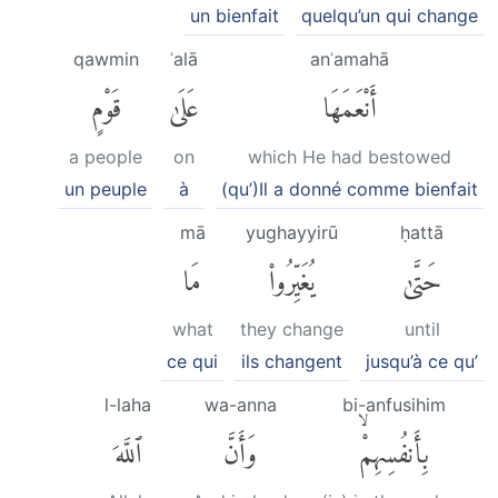
un bienfait
quelqu’un qui change
qawmin
ʿalā
anʿamahā
أَنْعَمَهَا
عَلَىٰ
قَوْمٍ
a people
on
which He had bestowed
un peuple
à
(qu’)Il a donné comme bienfait
mā
yughayyirū
ḥattā
حَتَّىٰ
يُغَيِّرُوا۟
مَا
what
they change
until
ce qui
ils changent
jusqu’à ce qu’
l-laha
wa-anna
bi-anfusihim
بِأَنفُسِهِمْۙ
وَأَنَّ
ٱللَّهَ