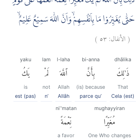
ذٰلِكَ بِاَنَّ اللّٰهَ لَمْ يَكُ مُغَيِّرًا نِّعْمَةً اَنْعَمَهَا عَلٰى قَوْمٍ
حَتّٰى يُغَيِّرُوْا مَا بِاَنْفُسِهِمْۙ وَاَنَّ اللّٰهَ سَمِيْعٌ عَلِيْمٌۙ
)
٥٣
الأنفال:
(
yaku
lam
l-laha
bi-anna
dhālika
ذَٰلِكَ
بِأَنَّ
ٱللَّهَ
لَمْ
يَكُ
is
not
Allah
(is) because
That
est (pas)
n’
Allâh
parce qu’
Cela (est)
niʿ'matan
mughayyiran
مُغَيِّرًا
نِّعْمَةً
a favor
One Who changes