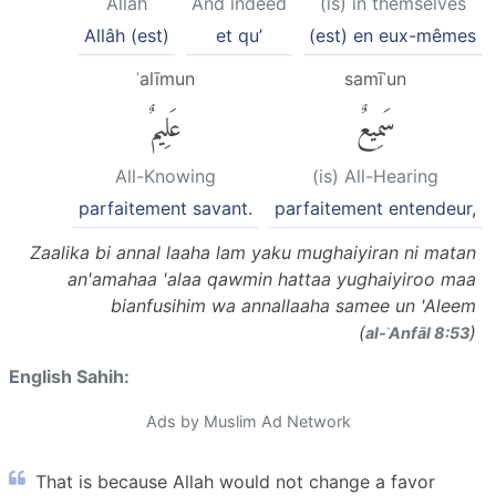
Allah
And indeed
(is) in themselves
Allâh (est)
et qu’
(est) en eux-mêmes
ʿalīmun
samīʿun
سَمِيعٌ
عَلِيمٌ
All-Knowing
(is) All-Hearing
parfaitement savant.
parfaitement entendeur,
Zaalika bi annal laaha lam yaku mughaiyiran ni matan
an'amahaa 'alaa qawmin hattaa yughaiyiroo maa
bianfusihim wa annallaaha samee un 'Aleem
(
)
al-ʾAnfāl 8:53
English Sahih:
Ads by Muslim Ad Network
That is because Allah would not change a favor