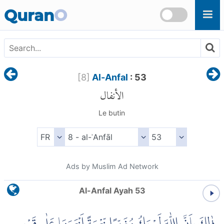
Skip to main content
Quran
O
[
8
]
Al-Anfal
: 53
الأنفال
Le butin
Ads by Muslim Ad Network
Al-Anfal Ayah 53