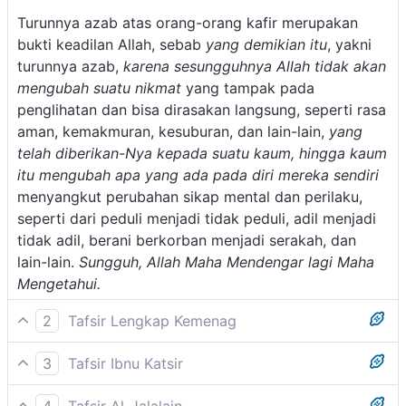
Turunnya azab atas orang-orang kafir merupakan
bukti keadilan Allah, sebab
yang demikian itu
, yakni
turunnya azab,
karena sesungguhnya Allah tidak akan
mengubah suatu nikmat
yang tampak pada
penglihatan dan bisa dirasakan langsung, seperti rasa
aman, kemakmuran, kesuburan, dan lain-lain,
yang
telah diberikan-Nya kepada suatu kaum, hingga kaum
itu mengubah apa yang ada pada diri mereka sendiri
menyangkut perubahan sikap mental dan perilaku,
seperti dari peduli menjadi tidak peduli, adil menjadi
tidak adil, berani berkorban menjadi serakah, dan
lain-lain.
Sungguh, Allah Maha Mendengar lagi Maha
Mengetahui.
2
Tafsir Lengkap Kemenag
Kejadian ini yaitu menyiksa orang-orang Quraisy
3
Tafsir Ibnu Katsir
adalah karena mereka mengingkari nikmat-nikmat
Allah Swt. menyebutkan tentang keadilan dan
Allah, ketika Allah mengutus seorang rasul dari