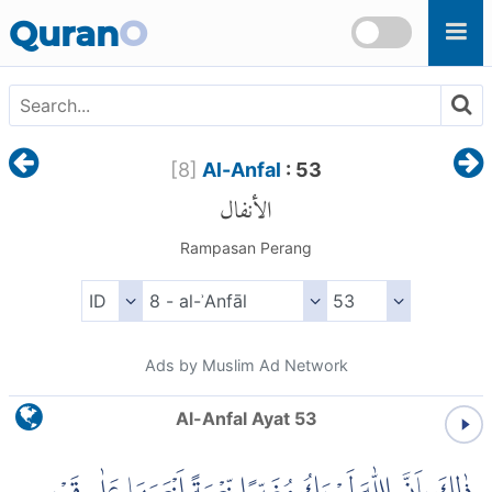
Skip to main content
Quran
O
[
8
]
Al-Anfal
: 53
الأنفال
Rampasan Perang
Ads by Muslim Ad Network
Al-Anfal Ayat 53