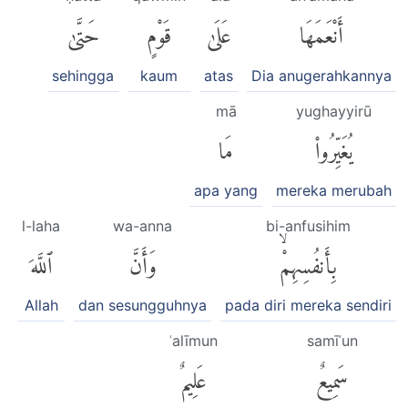
أَنْعَمَهَا
عَلَىٰ
قَوْمٍ
حَتَّىٰ
sehingga
kaum
atas
Dia anugerahkannya
mā
yughayyirū
يُغَيِّرُوا۟
مَا
apa yang
mereka merubah
l-laha
wa-anna
bi-anfusihim
بِأَنفُسِهِمْۙ
وَأَنَّ
ٱللَّهَ
Allah
dan sesungguhnya
pada diri mereka sendiri
ʿalīmun
samīʿun
سَمِيعٌ
عَلِيمٌ