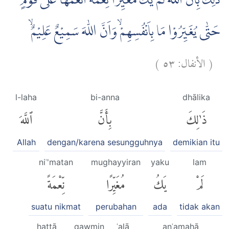
ذٰلِكَ بِاَنَّ اللّٰهَ لَمْ يَكُ مُغَيِّرًا نِّعْمَةً اَنْعَمَهَا عَلٰى قَوْمٍ
حَتّٰى يُغَيِّرُوْا مَا بِاَنْفُسِهِمْۙ وَاَنَّ اللّٰهَ سَمِيْعٌ عَلِيْمٌۙ
)
٥٣
الأنفال:
(
l-laha
bi-anna
dhālika
ذَٰلِكَ
بِأَنَّ
ٱللَّهَ
Allah
dengan/karena sesungguhnya
demikian itu
niʿ'matan
mughayyiran
yaku
lam
لَمْ
يَكُ
مُغَيِّرًا
نِّعْمَةً
suatu nikmat
perubahan
ada
tidak akan
ḥattā
qawmin
ʿalā
anʿamahā