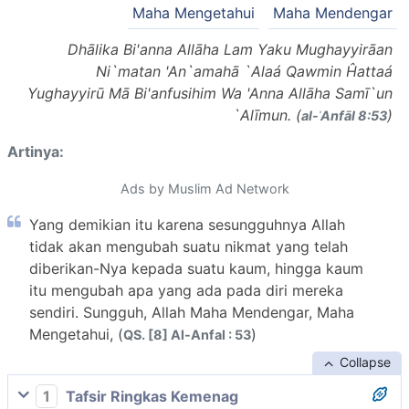
Maha Mengetahui
Maha Mendengar
Dhālika Bi'anna Allāha Lam Yaku Mughayyirāan
Ni`matan 'An`amahā `Alaá Qawmin Ĥattaá
Yughayyirū Mā Bi'anfusihim Wa 'Anna Allāha Samī`un
`Alīmun. (
)
al-ʾAnfāl 8:53
Artinya:
Ads by Muslim Ad Network
Yang demikian itu karena sesungguhnya Allah
tidak akan mengubah suatu nikmat yang telah
diberikan-Nya kepada suatu kaum, hingga kaum
itu mengubah apa yang ada pada diri mereka
sendiri. Sungguh, Allah Maha Mendengar, Maha
Mengetahui, (
)
QS. [8] Al-Anfal : 53
Collapse
1
Tafsir Ringkas Kemenag