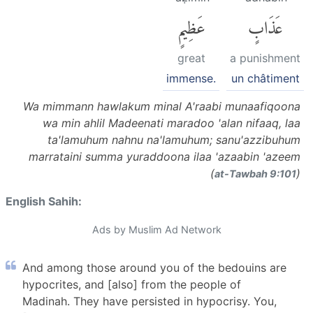
عَذَابٍ
عَظِيمٍ
great
a punishment
immense.
un châtiment
Wa mimmann hawlakum minal A'raabi munaafiqoona
wa min ahlil Madeenati maradoo 'alan nifaaq, laa
ta'lamuhum nahnu na'lamuhum; sanu'azzibuhum
marrataini summa yuraddoona ilaa 'azaabin 'azeem
(
)
at-Tawbah 9:101
English Sahih:
Ads by Muslim Ad Network
And among those around you of the bedouins are
hypocrites, and [also] from the people of
Madinah. They have persisted in hypocrisy. You,