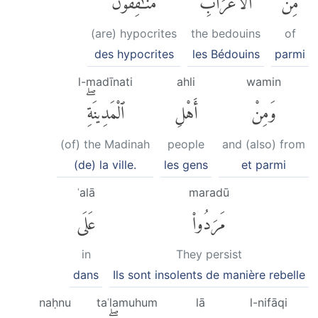
(are) hypocrites
the bedouins
of
des hypocrites
les Bédouins
parmi
l-madīnati
ahli
wamin
وَمِنْ
أَهْلِ
ٱلْمَدِينَةِۖ
(of) the Madinah
people
and (also) from
(de) la ville.
les gens
et parmi
ʿalā
maradū
مَرَدُوا۟
عَلَى
in
They persist
dans
Ils sont insolents de manière rebelle
naḥnu
taʿlamuhum
lā
l-nifāqi