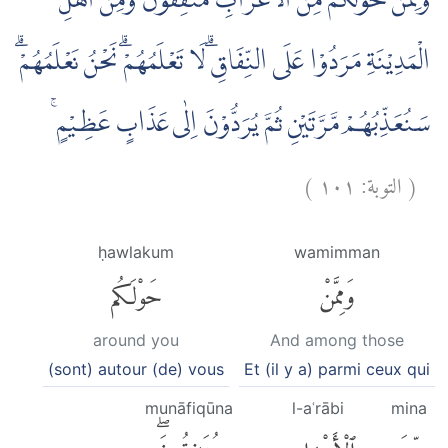
وَمِمَّنْ حَوْلَكُمْ مِّنَ الْاَعْرَابِ مُنٰفِقُوْنَ ۗوَمِنْ اَهْلِ
الْمَدِيْنَةِ مَرَدُوْا عَلَى النِّفَاقِۗ لَا تَعْلَمُهُمْۗ نَحْنُ نَعْلَمُهُمْۗ
سَنُعَذِّبُهُمْ مَّرَّتَيْنِ ثُمَّ يُرَدُّوْنَ اِلٰى عَذَابٍ عَظِيْمٍ ۚ
)
١٠١
التوبة:
(
ḥawlakum
wamimman
وَمِمَّنْ
حَوْلَكُم
around you
And among those
(sont) autour (de) vous
Et (il y a) parmi ceux qui
munāfiqūna
l-aʿrābi
mina
مِّنَ
ٱلْأَعْرَابِ
مُنَٰفِقُونَۖ