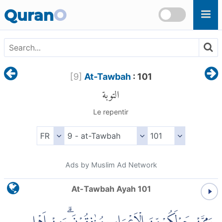
Skip to main content
Quran
O
[
9
]
At-Tawbah
: 101
التوبة
Le repentir
Ads by Muslim Ad Network
At-Tawbah Ayah 101