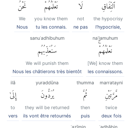
ٱلنِّفَاقِ
لَا
تَعْلَمُهُمْۖ
نَحْنُ
We
you know them
not
the hypocrisy
Nous
tu les connais.
ne pas
l’hypocrisie,
sanuʿadhibuhum
naʿlamuhum
نَعْلَمُهُمْۚ
سَنُعَذِّبُهُم
We will punish them
[We] know them
Nous les châtierons très bientôt
les connaissons.
ilā
yuraddūna
thumma
marratayni
مَّرَّتَيْنِ
ثُمَّ
يُرَدُّونَ
إِلَىٰ
to
they will be returned
then
twice
vers
ils vont être retournés
puis
deux fois
ʿaẓīmin
ʿadhābin