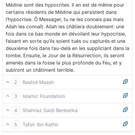
Médine sont des hypocrites. Il en est de même pour
certains résidents de Médine qui persistent dans
l’hypocrisie. Ô Messager, tu ne les connais pas mais
Allah les connaît. Allah les châtiera doublement: une
fois dans ce bas monde en dévoilant leur hypocrisie,
faisant en sorte qu’ils soient tués ou capturés et une
deuxième fois dans l’au-delà en les suppliciant dans la
tombe. Ensuite, le Jour de la Résurrection, ils seront
amenés dans la fosse la plus profonde du Feu, et y
subiront un châtiment terrible.
2
Rashid Maash
101 Parmi les Bédouins qui vivent autour de vous et
3
Islamic Foundation
parmi les habitants de Médine se trouvent des
Parmi les bédouins qui sont autour de vous, et parmi
hypocrites endurcis et impénitents. Contrairement à
4
Shahnaz Saidi Benbetka
les habitants de Médine, il est des hypocrites qui
toi, Nous les connaissons parfaitement et allons les
Parmi les nomades qui vous entourent, il est des
persistent obstinément dans l’hypocrisie. Tu ne
châtier par deux fois[557] avant qu’ils ne soient livrés
5
Tafsir Ibn Kathir
hypocrites, de même qu’il y en a parmi les habitants
saurais les reconnaître mais Nous les connaissons.
à d’affreux tourments[558].