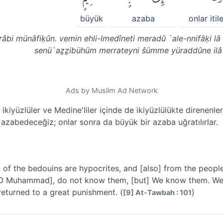
büyük
azaba
onlar itil
bi münâfiḳûn. vemin ehli-lmedîneti meradû `ale-nnifâḳi l
senü`aẕẕibühüm merrateyni ŝümme yüraddûne ilâ 
Ads by Muslim Ad Network
kiyüzlüler ve Medine'liler içinde de ikiyüzlülükte direnenler 
fa azabedeceğiz; onlar sonra da büyük bir azaba uğratılırlar.
f the bedouins are hypocrites, and [also] from the peopl
 [O Muhammad], do not know them, [but] We know them. We 
 returned to a great punishment. (
)
[9] At-Tawbah : 101