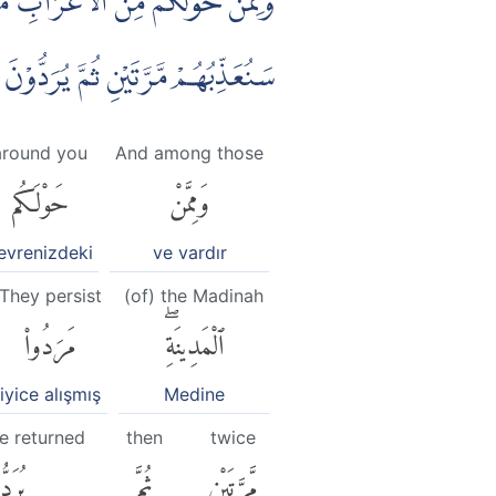
وَمِمَّنْ حَوْلَكُمْ مِّنَ الْاَعْرَابِ مُن
سَنُعَذِّبُهُمْ مَّرَّتَيْنِ ثُمَّ يُرَ ۚ
around you
And among those
وَمِمَّنْ
حَوْلَكُم
evrenizdeki
ve vardır
They persist
(of) the Madinah
ٱلْمَدِينَةِۖ
مَرَدُوا۟
iyice alışmış
Medine
be returned
then
twice
مَّرَّتَيْنِ
ثُمَّ
يُرَد