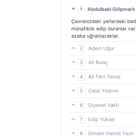
1
Abdulbaki Gölpınarlı
Çevrenizdeki yerlerdeki bed
münafıklık edip duranlar var;
azaba uğratılacaklar.
2
Adem Uğur
Çevrenizdeki bedevî Araplar
3
Ali Bulaç
kazanmışlardır. Sen onları b
Çevrenizdeki bedevilerden mü
itileceklerdir.
4
Ali Fikri Yavuz
Sen onları bilmezsin, Biz onl
Çevrenizdeki Bedevî’lerden v
döndürülecekler.
5
Celal Yıldırım
Sen, onları bilmezsin, onları
Çevrenizdeki Bedevîler´den bi
kıyamette, büyük bir azaba (a
6
Diyanet Vakfı
siz onları bilmezsiniz, biz b
Çevrenizdeki bedevi Araplar
7
Edip Yüksel
kazanmışlardır. Sen onları b
Gerek çevrenizden ve gerekse
itileceklerdir.
8
Elmalılı Hamdi Yazır