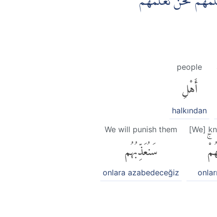
ُهُمْۗ نَحْنُ نَعْلَمُهُمْۗ
people
أَهْلِ
halkından
We will punish them
[We] k
هُمْۚ
سَنُعَذِّبُهُم
onlara azabedeceğiz
onları