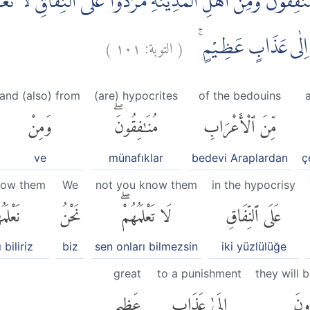
ٰفِقُوْنَ ۗوَمِنْ اَهْلِ الْمَدِيْنَةِ مَرَدُوْا عَلَى النِّفَاقِۗ لَا تَعْلَم
)
١٠١
التوبة:
(
دُّوْنَ اِلٰى عَذَابٍ عَظِيْمٍ
and (also) from
(are) hypocrites
of the bedouins
مِّنَ ٱلْأَعْرَابِ
مُنَٰفِقُونَۖ
وَمِنْ
ve
münafıklar
bedevi Araplardan
ç
now them
We
not you know them
in the hypocrisy
عَلَى ٱلنِّفَاقِ
لَا تَعْلَمُهُمْۖ
نَحْنُ
نَعْلَمُ
 biliriz
biz
sen onları bilmezsin
iki yüzlülüğe
great
to a punishment
they will 
ُّونَ
إِلَىٰ عَذَابٍ
عَظِيمٍ