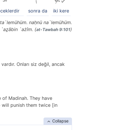
eceklerdir
sonra da
iki kere
â ta`lemühüm. naḥnü na`lemühüm.
`aẕâbin `ażîm. (
)
at-Tawbah 9:101
vardır. Onları siz değil, ancak
e of Madinah. They have
will punish them twice [in
Collapse